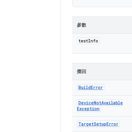
參數
test
Info
擲回
Build
Error
Device
Not
Available
Exception
Target
Setup
Error