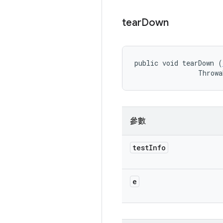
tear
Down
public void tearDown (
                Throwa
參數
test
Info
e