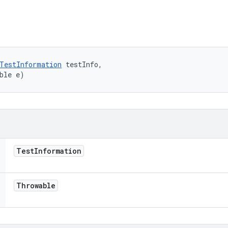
TestInformation
 testInfo, 

ble e)
Test
Information
Throwable