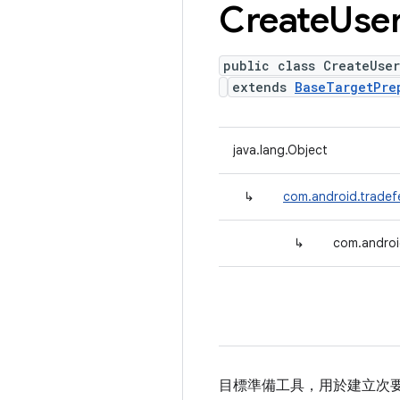
Create
Use
public class CreateUse
extends
BaseTargetPre
java.lang.Object
↳
com.android.tradef
↳
com.androi
目標準備工具，用於建立次