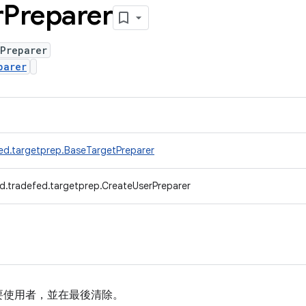
r
Preparer
rPreparer
parer
ed.targetprep.BaseTargetPreparer
d.tradefed.targetprep.CreateUserPreparer
要使用者，並在最後清除。