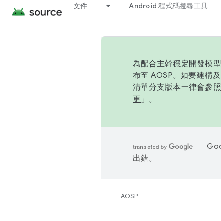
文件
Android 程式碼搜尋工具
為配合主幹穩定開發模型，
布至 AOSP。如要建構及
清單分支版本一律會參照推
更
」。
Go
出錯。
AOSP