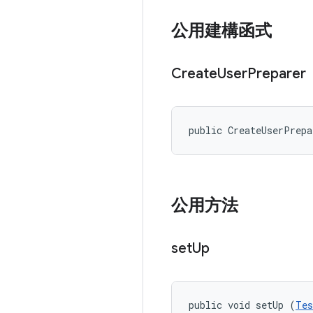
公用建構函式
Create
User
Preparer
public CreateUserPrep
公用方法
set
Up
public void setUp (
Tes