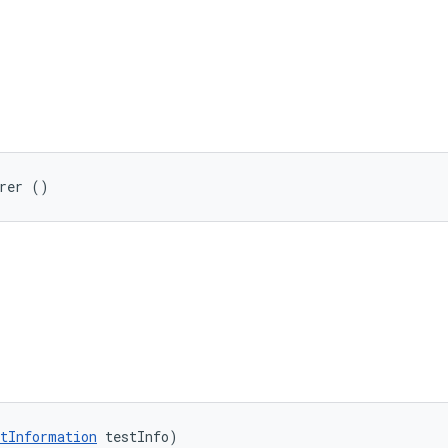
arer ()
tInformation
 testInfo)