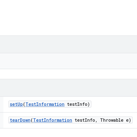
set
Up
(
Test
Information
test
Info)
tear
Down
(
Test
Information
test
Info
,
Throwable e)