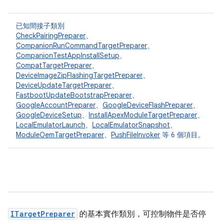
已知間接子類別
CheckPairingPreparer
、
CompanionRunCommandTargetPreparer
、
CompanionTestAppInstallSetup
、
CompatTargetPreparer
、
DeviceImageZipFlashingTargetPreparer
、
DeviceUpdateTargetPreparer
、
FastbootUpdateBootstrapPreparer
、
GoogleAccountPreparer
、
GoogleDeviceFlashPreparer
、
GoogleDeviceSetup
、
InstallApexModuleTargetPreparer
、
LocalEmulatorLaunch
、
LocalEmulatorSnapshot
、
ModuleOemTargetPreparer
、
PushFileInvoker
等 6 個項目。
ITargetPreparer
的基本實作類別，可控制物件是否停