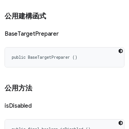
公用建構函式
Base
Target
Preparer
public BaseTargetPreparer ()
公用方法
is
Disabled