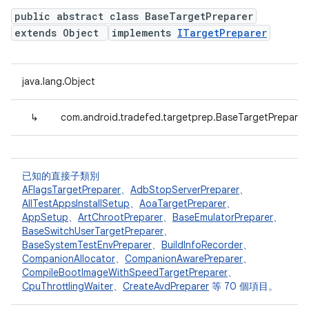
public abstract class BaseTargetPreparer
extends Object
implements
ITargetPreparer
java.lang.Object
↳
com.android.tradefed.targetprep.BaseTargetPreparer
已知的直接子類別
AFlagsTargetPreparer
、
AdbStopServerPreparer
、
AllTestAppsInstallSetup
、
AoaTargetPreparer
、
AppSetup
、
ArtChrootPreparer
、
BaseEmulatorPreparer
、
BaseSwitchUserTargetPreparer
、
BaseSystemTestEnvPreparer
、
BuildInfoRecorder
、
CompanionAllocator
、
CompanionAwarePreparer
、
CompileBootImageWithSpeedTargetPreparer
、
CpuThrottlingWaiter
、
CreateAvdPreparer
等 70 個項目。