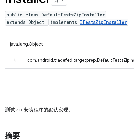
public class DefaultTestsZipInstaller
extends Object
implements
ITestsZipInstaller
java.lang.Object
↳
com.android.tradefed.targetprep.DefaultTestsZipInsta
测试 zip 安装程序的默认实现。
摘要