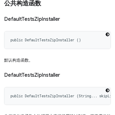
公共构造函数
Default
Tests
Zip
Installer
public DefaultTestsZipInstaller ()
默认构造函数。
Default
Tests
Zip
Installer
public DefaultTestsZipInstaller (String... skipLis