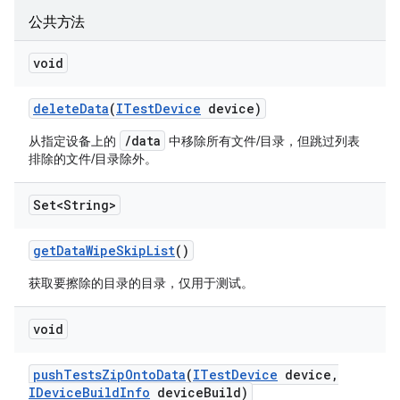
公共方法
void
delete
Data
(
ITest
Device
device)
/data
从指定设备上的
中移除所有文件/目录，但跳过列表
排除的文件/目录除外。
Set<String>
get
Data
Wipe
Skip
List
()
获取要擦除的目录的目录，仅用于测试。
void
push
Tests
Zip
Onto
Data
(
ITest
Device
device
,
IDevice
Build
Info
device
Build)