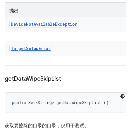
抛出
Device
Not
Available
Exception
Target
Setup
Error
get
Data
Wipe
Skip
List
public Set<String> getDataWipeSkipList ()
获取要擦除的目录的目录，仅用于测试。