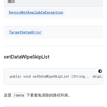
抛出
Device
Not
Available
Exception
Target
Setup
Error
set
Data
Wipe
Skip
List
public void setDataWipeSkipList (String... skipLis
设置
/data
下要避免清除的路径列表。