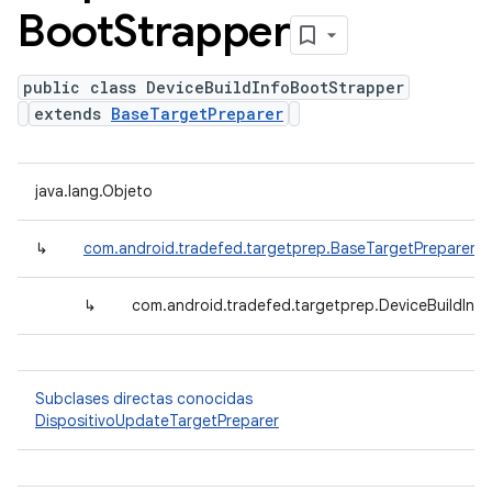
Boot
Strapper
public class DeviceBuildInfoBootStrapper
extends
BaseTargetPreparer
java.lang.Objeto
↳
com.android.tradefed.targetprep.BaseTargetPreparer
↳
com.android.tradefed.targetprep.DeviceBuildInf
Subclases directas conocidas
DispositivoUpdateTargetPreparer