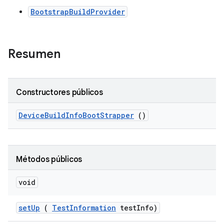
BootstrapBuildProvider
Resumen
Constructores públicos
Device
Build
Info
Boot
Strapper
()
Métodos públicos
void
set
Up
(
Test
Information
test
Info)