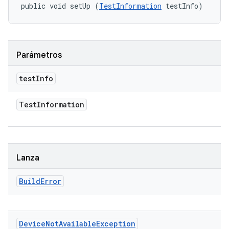
public void setUp (
TestInformation
 testInfo)
Parámetros
test
Info
Test
Information
Lanza
Build
Error
Device
Not
Available
Exception