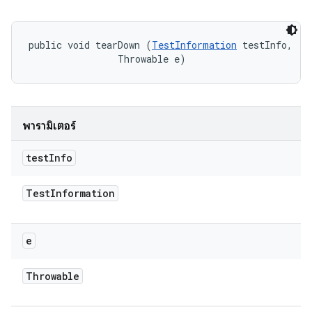
public void tearDown (
TestInformation
 testInfo, 

                Throwable e)
พารามิเตอร์
test
Info
Test
Information
e
Throwable