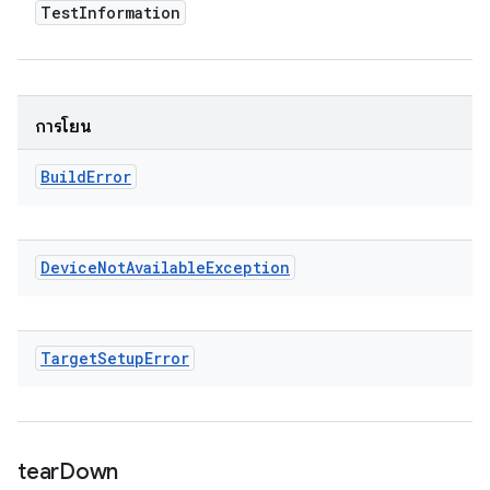
Test
Information
การโยน
Build
Error
Device
Not
Available
Exception
Target
Setup
Error
tear
Down