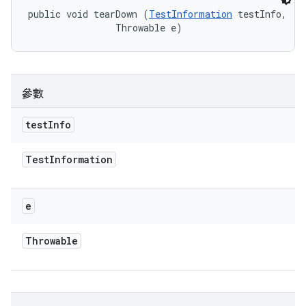
public void tearDown (
TestInformation
 testInfo, 

                Throwable e)
參數
test
Info
Test
Information
e
Throwable