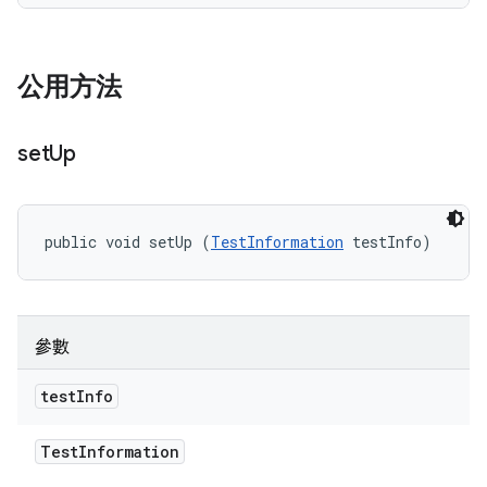
公用方法
set
Up
public void setUp (
TestInformation
 testInfo)
參數
test
Info
Test
Information