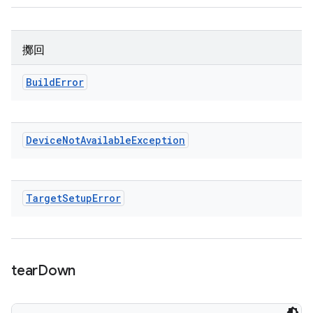
擲回
Build
Error
Device
Not
Available
Exception
Target
Setup
Error
tear
Down