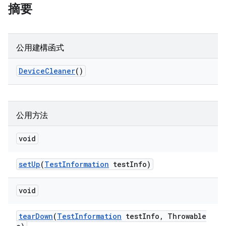
摘要
公用建構函式
Device
Cleaner
()
公用方法
void
set
Up
(
Test
Information
test
Info)
void
tear
Down
(
Test
Information
test
Info
,
Throwable