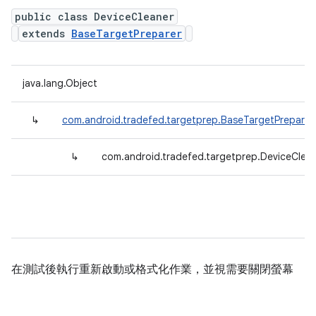
public class DeviceCleaner
extends
BaseTargetPreparer
java.lang.Object
↳
com.android.tradefed.targetprep.BaseTargetPreparer
↳
com.android.tradefed.targetprep.DeviceClea
在測試後執行重新啟動或格式化作業，並視需要關閉螢幕