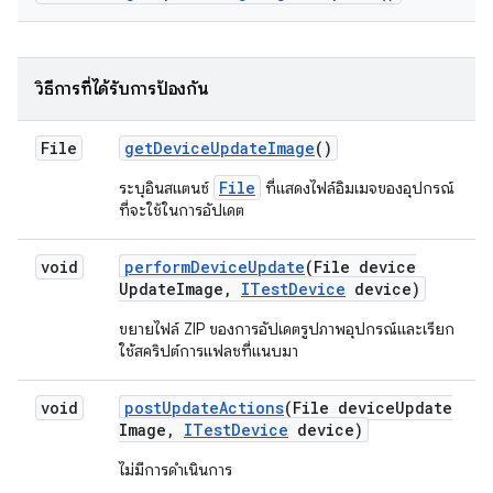
วิธีการที่ได้รับการป้องกัน
File
get
Device
Update
Image
()
File
ระบุอินสแตนซ์
ที่แสดงไฟล์อิมเมจของอุปกรณ์
ที่จะใช้ในการอัปเดต
void
perform
Device
Update
(File device
Update
Image
,
ITest
Device
device)
ขยายไฟล์ ZIP ของการอัปเดตรูปภาพอุปกรณ์และเรียก
ใช้สคริปต์การแฟลชที่แนบมา
void
post
Update
Actions
(File device
Update
Image
,
ITest
Device
device)
ไม่มีการดำเนินการ