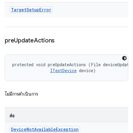
Target
Setup
Error
pre
Update
Actions
protected void preUpdateActions (File deviceUpdateI
ITestDevice
 device)
ไม่มีการดำเนินการ
ส่ง
Device
Not
Available
Exception