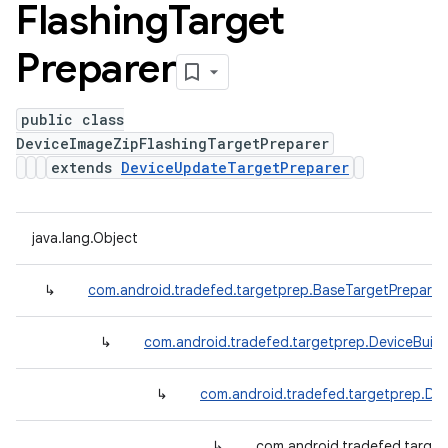
Flashing
Target
Preparer
public class
DeviceImageZipFlashingTargetPreparer
extends
DeviceUpdateTargetPreparer
java.lang.Object
↳
com.android.tradefed.targetprep.BaseTargetPreparer
↳
com.android.tradefed.targetprep.DeviceBuil
↳
com.android.tradefed.targetprep.De
↳
com.android.tradefed.target