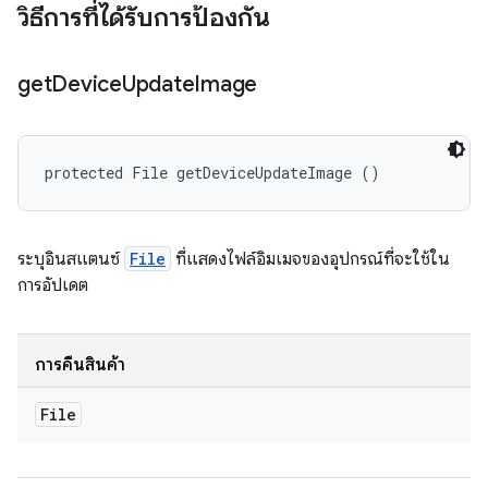
วิธีการที่ได้รับการป้องกัน
get
Device
Update
Image
protected File getDeviceUpdateImage ()
ระบุอินสแตนซ์
File
ที่แสดงไฟล์อิมเมจของอุปกรณ์ที่จะใช้ใน
การอัปเดต
การคืนสินค้า
File