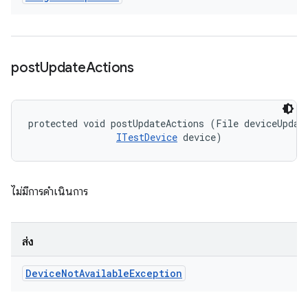
post
Update
Actions
protected void postUpdateActions (File deviceUpdate
ITestDevice
 device)
ไม่มีการดำเนินการ
ส่ง
Device
Not
Available
Exception