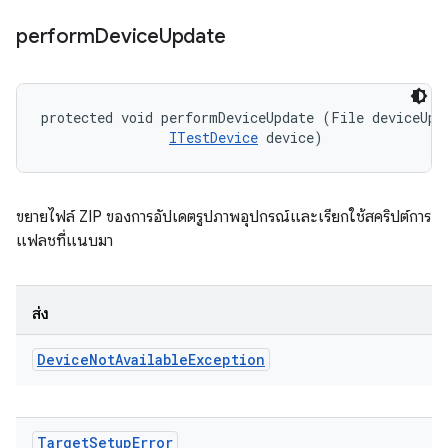
perform
Device
Update
protected void performDeviceUpdate (File deviceUpda
ITestDevice
 device)
ขยายไฟล์ ZIP ของการอัปเดตรูปภาพอุปกรณ์และเรียกใช้สคริปต์การ
แฟลชที่แนบมา
ส่ง
Device
Not
Available
Exception
Target
Setup
Error