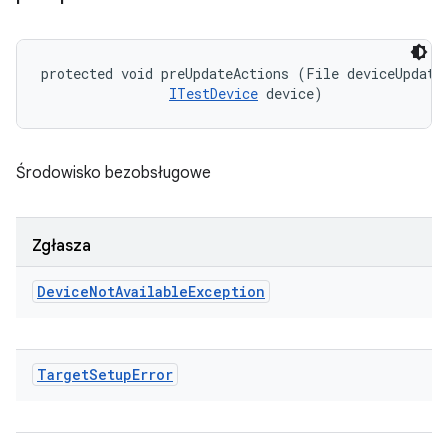
protected void preUpdateActions (File deviceUpdateI
ITestDevice
 device)
Środowisko bezobsługowe
Zgłasza
Device
Not
Available
Exception
Target
Setup
Error