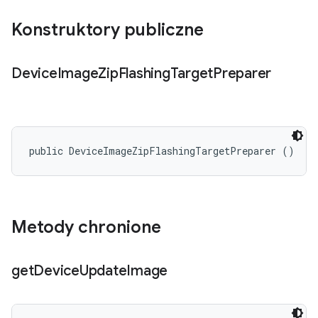
Konstruktory publiczne
Device
Image
Zip
Flashing
Target
Preparer
public DeviceImageZipFlashingTargetPreparer ()
Metody chronione
get
Device
Update
Image