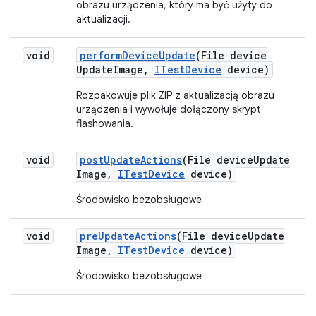
obrazu urządzenia, który ma być użyty do
aktualizacji.
void
perform
Device
Update
(File device
Update
Image
,
ITest
Device
device)
Rozpakowuje plik ZIP z aktualizacją obrazu
urządzenia i wywołuje dołączony skrypt
flashowania.
void
post
Update
Actions
(File device
Update
Image
,
ITest
Device
device)
Środowisko bezobsługowe
void
pre
Update
Actions
(File device
Update
Image
,
ITest
Device
device)
Środowisko bezobsługowe