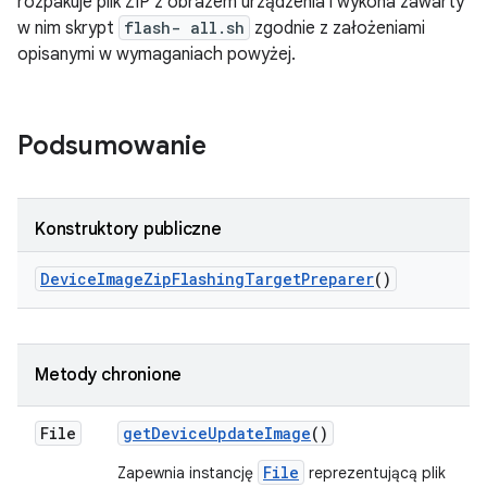
rozpakuje plik ZIP z obrazem urządzenia i wykona zawarty
w nim skrypt
flash- all.sh
zgodnie z założeniami
opisanymi w wymaganiach powyżej.
Podsumowanie
Konstruktory publiczne
Device
Image
Zip
Flashing
Target
Preparer
()
Metody chronione
File
get
Device
Update
Image
()
File
Zapewnia instancję
reprezentującą plik