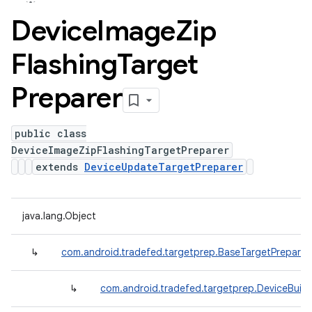
Device
Image
Zip
Flashing
Target
Preparer
public class
DeviceImageZipFlashingTargetPreparer
extends
DeviceUpdateTargetPreparer
java.lang.Object
↳
com.android.tradefed.targetprep.BaseTargetPreparer
↳
com.android.tradefed.targetprep.DeviceBuil