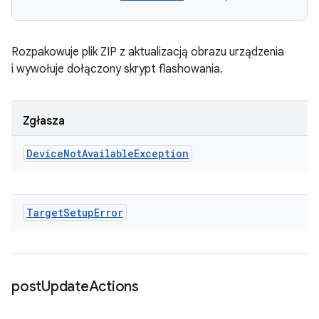
Rozpakowuje plik ZIP z aktualizacją obrazu urządzenia
i wywołuje dołączony skrypt flashowania.
Zgłasza
Device
Not
Available
Exception
Target
Setup
Error
post
Update
Actions