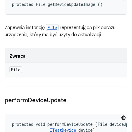
protected File getDeviceUpdateImage ()
Zapewnia instancję
File
reprezentującą plik obrazu
urządzenia, który ma być użyty do aktualizacji.
Zwraca
File
perform
Device
Update
protected void performDeviceUpdate (File deviceUpda
ITestDevice
 device)