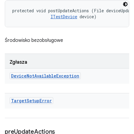
protected void postUpdateActions (File deviceUpdate
ITestDevice
 device)
Środowisko bezobsługowe
Zgłasza
Device
Not
Available
Exception
Target
Setup
Error
pre
Update
Actions