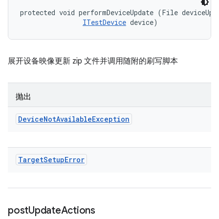
protected void performDeviceUpdate (File deviceUpda
ITestDevice
 device)
展开设备映像更新 zip 文件并调用随附的刷写脚本
抛出
Device
Not
Available
Exception
Target
Setup
Error
post
Update
Actions