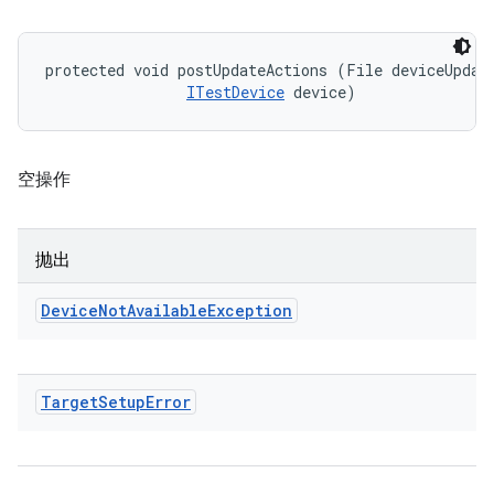
protected void postUpdateActions (File deviceUpdate
ITestDevice
 device)
空操作
抛出
Device
Not
Available
Exception
Target
Setup
Error