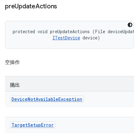
pre
Update
Actions
protected void preUpdateActions (File deviceUpdateI
ITestDevice
 device)
空操作
抛出
Device
Not
Available
Exception
Target
Setup
Error