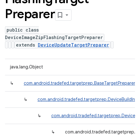
Preparer
public class
DeviceImageZipFlashingTargetPreparer
extends
DeviceUpdateTargetPreparer
java.lang.Object
↳
com.android.tradefed.targetprep.BaseTargetPreparer
↳
com.android.tradefed.targetprep.DeviceBuildInf
↳
com.android.tradefed.targetprep.DeviceU
↳
com.android.tradefed.targetprep.D