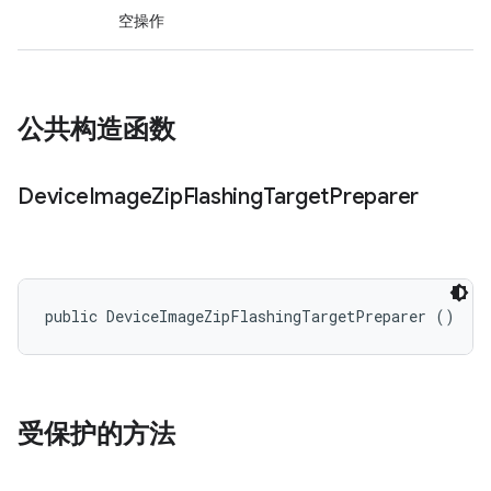
空操作
公共构造函数
Device
Image
Zip
Flashing
Target
Preparer
public DeviceImageZipFlashingTargetPreparer ()
受保护的方法