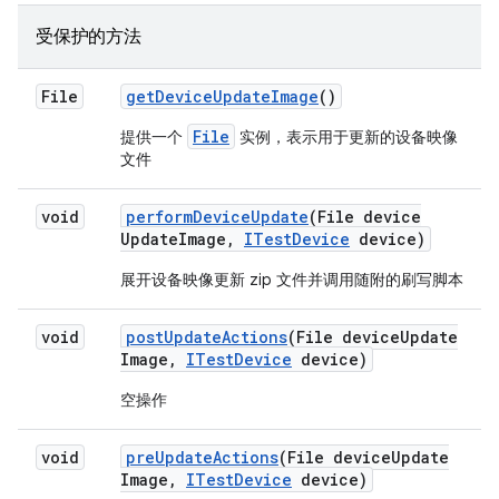
受保护的方法
File
get
Device
Update
Image
()
File
提供一个
实例，表示用于更新的设备映像
文件
void
perform
Device
Update
(File device
Update
Image
,
ITest
Device
device)
展开设备映像更新 zip 文件并调用随附的刷写脚本
void
post
Update
Actions
(File device
Update
Image
,
ITest
Device
device)
空操作
void
pre
Update
Actions
(File device
Update
Image
,
ITest
Device
device)