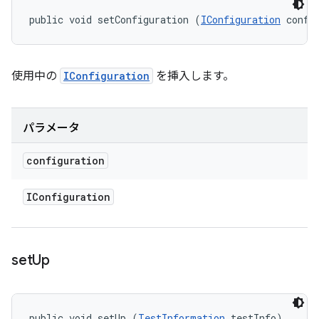
public void setConfiguration (
IConfiguration
 confi
使用中の
IConfiguration
を挿入します。
パラメータ
configuration
IConfiguration
set
Up
public void setUp (
TestInformation
 testInfo)