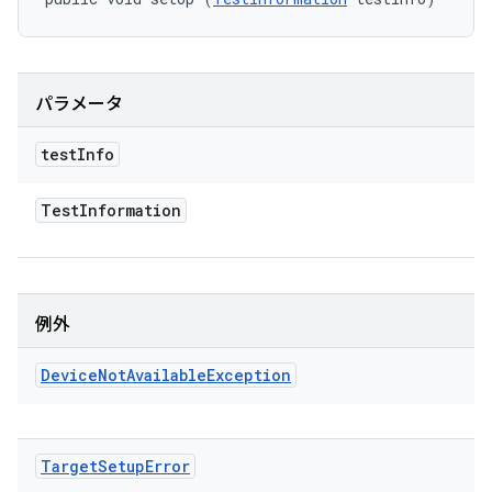
パラメータ
test
Info
Test
Information
例外
Device
Not
Available
Exception
Target
Setup
Error