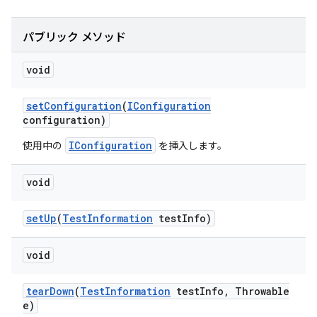
パブリック メソッド
void
set
Configuration
(
IConfiguration
configuration)
IConfiguration
使用中の
を挿入します。
void
set
Up
(
Test
Information
test
Info)
void
tear
Down
(
Test
Information
test
Info
,
Throwable
e)