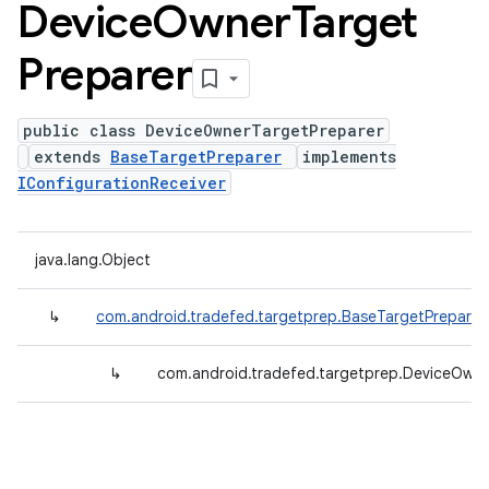
Device
Owner
Target
Preparer
public class DeviceOwnerTargetPreparer
extends
BaseTargetPreparer
implements
IConfigurationReceiver
java.lang.Object
↳
com.android.tradefed.targetprep.BaseTargetPreparer
↳
com.android.tradefed.targetprep.DeviceOwne