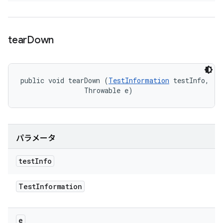
tear
Down
public void tearDown (
TestInformation
 testInfo, 

                Throwable e)
パラメータ
test
Info
Test
Information
e