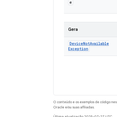
e
Gera
Device
Not
Available
Exception
O conteúdo e os exemplos de código nest
Oracle e/ou suas afiliadas.
Última atualização 2025-07-27 UTC.