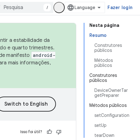
/
Fazer login
Nesta página
Resumo
tir a estabilidade da
Construtores
o e quarto trimestres.
públicos
 de manifesto
android-
Métodos
ara mais informações,
públicos
Construtores
públicos
DeviceOwnerTar
getPreparer
Métodos públicos
setConfiguration
setUp
Isso foi útil?
tearDown