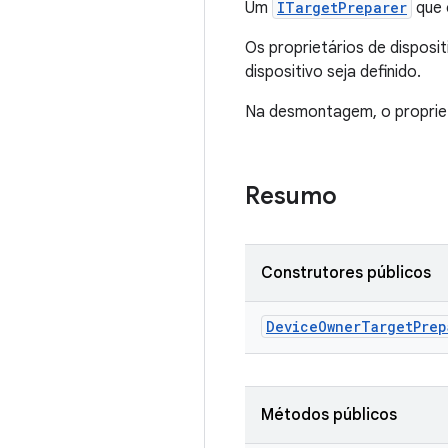
Um
ITargetPreparer
que 
Os proprietários de disposi
dispositivo seja definido.
Na desmontagem, o propriet
Resumo
Construtores públicos
Device
Owner
Target
Prep
Métodos públicos