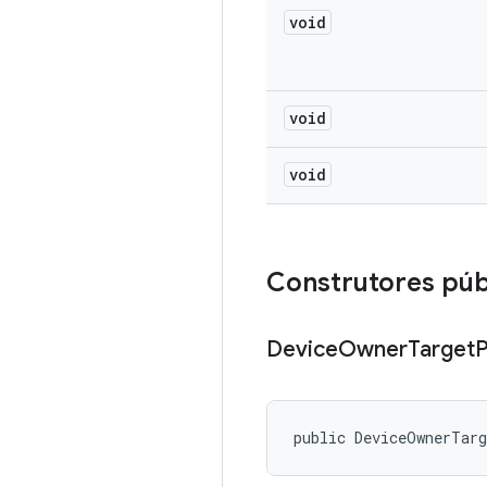
void
void
void
Construtores púb
Device
Owner
Target
P
public DeviceOwnerTar