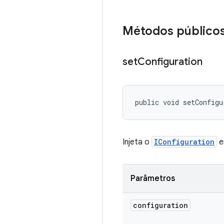
Métodos público
set
Configuration
public void setConfigu
Injeta o
IConfiguration
e
Parâmetros
configuration