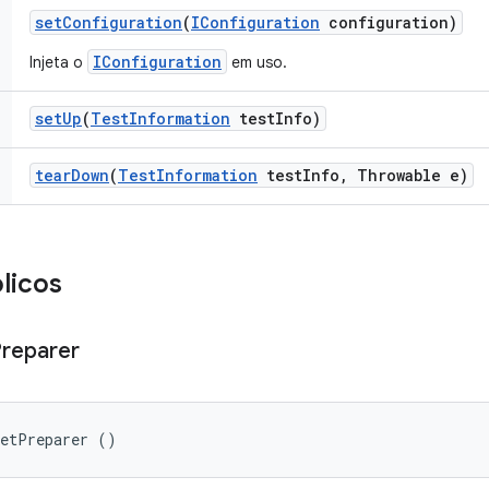
set
Configuration
(
IConfiguration
configuration)
IConfiguration
Injeta o
em uso.
set
Up
(
Test
Information
test
Info)
tear
Down
(
Test
Information
test
Info
,
Throwable e)
licos
reparer
getPreparer ()