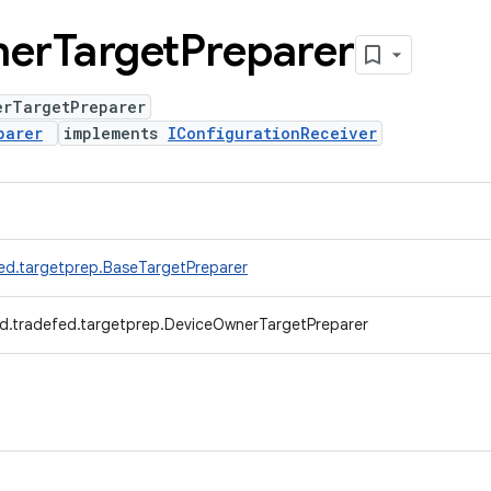
er
Target
Preparer
erTargetPreparer
parer
implements
IConfigurationReceiver
ed.targetprep.BaseTargetPreparer
d.tradefed.targetprep.DeviceOwnerTargetPreparer