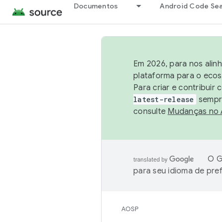
Documentos
Android Code Se
Em 2026, para nos alin
plataforma para o ecos
Para criar e contribuir
latest-release
sempre
consulte
Mudanças no
O G
para seu idioma de pre
AOSP