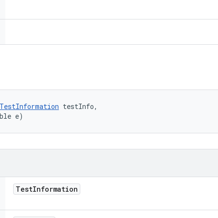
TestInformation
 testInfo, 

ble e)
Test
Information