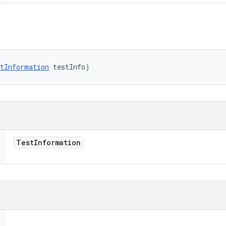
tInformation
 testInfo)
Test
Information