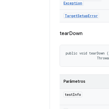
Exception
Target
Setup
Error
tear
Down
public void tearDown (
                Throwa
Parâmetros
test
Info