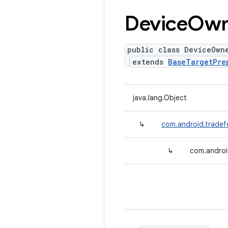
Device
Own
public class DeviceOwn
extends
BaseTargetPre
java.lang.Object
↳
com.android.tradef
↳
com.androi