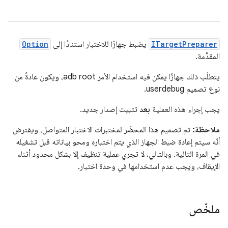
ITargetPreparer
يضبط جهازًا للاختبار استنادًا إلى
Option
المقدَّمة.
يتطلّب ذلك جهازًا يمكن فيه استخدام الأمر adb root، ويكون عادةً من
نوع تصميم userdebug.
يجب إجراء هذه العملية
بعد
تثبيت إصدار جديد.
ملاحظة:
تم تصميم هذا المحضّر لمختبرات الاختبار المتواصل، ويفترض
أنّه سيتم إعادة ضبط الجهاز الذي يتم اختباره ومحو بياناته قبل تشغيله
في المرة التالية. وبالتالي، لا تجري عملية تنظيف إلا بشكل محدود أثناء
الإيقاف، ويجب عدم استخدامها في وحدة اختبار.
ملخّص