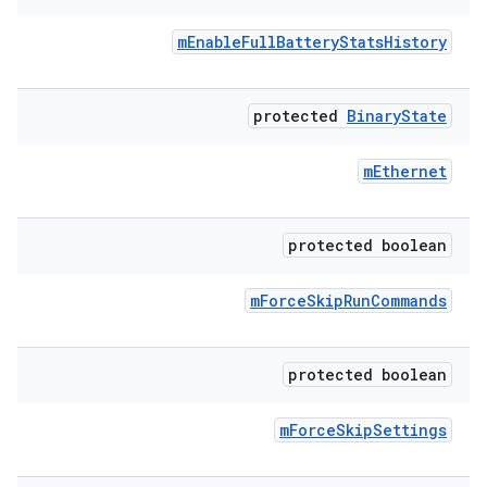
m
Enable
Full
Battery
Stats
History
protected
Binary
State
m
Ethernet
protected boolean
m
Force
Skip
Run
Commands
protected boolean
m
Force
Skip
Settings