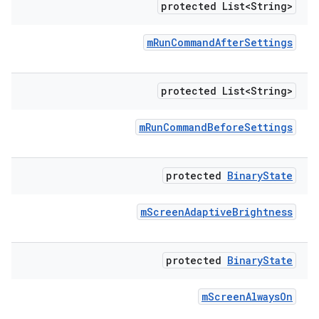
protected List<String>
m
Run
Command
After
Settings
protected List<String>
m
Run
Command
Before
Settings
protected
Binary
State
m
Screen
Adaptive
Brightness
protected
Binary
State
m
Screen
Always
On