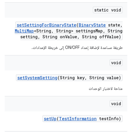
static void
set
Setting
For
Binary
State
(
Binary
State
state
,
Multi
Map
<String
,
String> settings
Map
,
String
setting
,
String on
Value
,
String off
Value)
طريقة مساعدة لإضافة إعداد ON/OFF إلى خريطة الإعدادات.
void
set
System
Setting
(String key
,
String value)
متاحة لاختبار الوحدات
void
set
Up
(
Test
Information
test
Info)