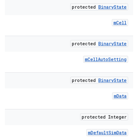
protected
Binary
State
m
Cell
protected
Binary
State
m
Cell
Auto
Setting
protected
Binary
State
m
Data
protected Integer
m
Default
Sim
Data