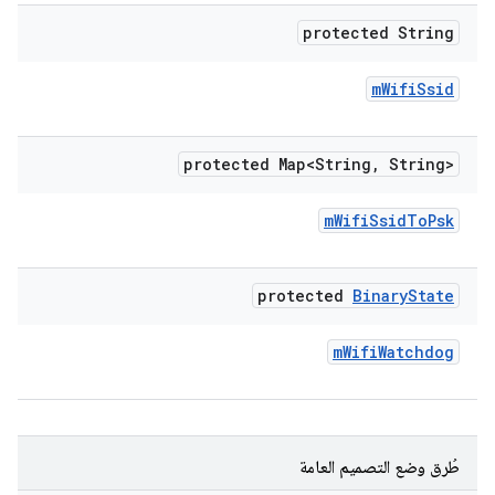
protected String
m
Wifi
Ssid
protected Map<String
,
String>
m
Wifi
Ssid
To
Psk
protected
Binary
State
m
Wifi
Watchdog
طُرق وضع التصميم العامة