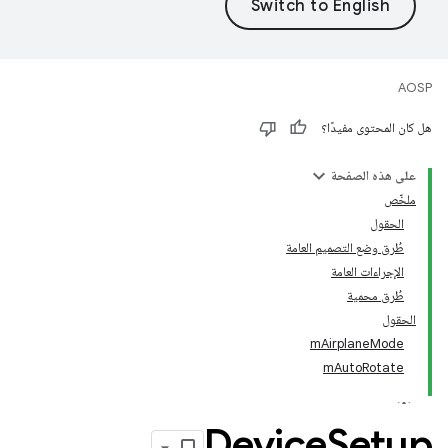
AOSP
هل كان المحتوى مفيدًا؟
على هذه الصفحة
ملخّص
الحقول
طُرق وضع التصميم العامة
الإجراءات العامة
طُرق محمية
الحقول
mAirplaneMode
mAutoRotate
Device
Setup