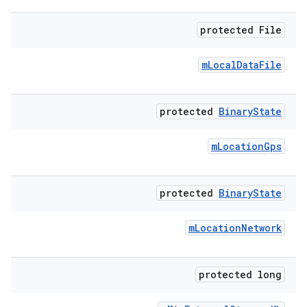
protected File
m
Local
Data
File
protected
Binary
State
m
Location
Gps
protected
Binary
State
m
Location
Network
protected long