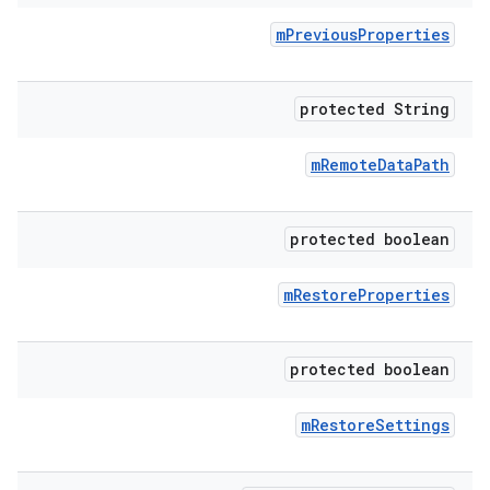
m
Previous
Properties
protected String
m
Remote
Data
Path
protected boolean
m
Restore
Properties
protected boolean
m
Restore
Settings