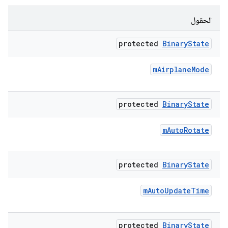
الحقول
protected
Binary
State
m
Airplane
Mode
protected
Binary
State
m
Auto
Rotate
protected
Binary
State
m
Auto
Update
Time
protected
Binary
State