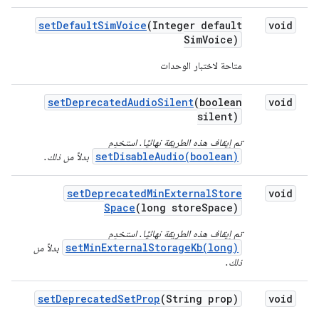
set
Default
Sim
Voice
(Integer default
void
Sim
Voice)
متاحة لاختبار الوحدات
set
Deprecated
Audio
Silent
(boolean
void
silent)
تم إيقاف هذه الطريقة نهائيًا. استخدِم
setDisableAudio(boolean)
بدلاً من ذلك.
set
Deprecated
Min
External
Store
void
Space
(long store
Space)
تم إيقاف هذه الطريقة نهائيًا. استخدِم
setMinExternalStorageKb(long)
بدلاً من
ذلك.
set
Deprecated
Set
Prop
(String prop)
void