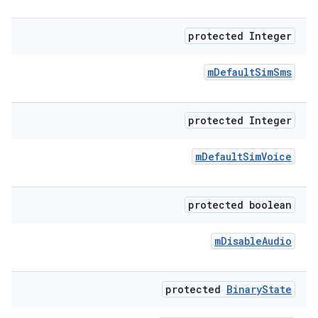
protected Integer
m
Default
Sim
Sms
protected Integer
m
Default
Sim
Voice
protected boolean
m
Disable
Audio
protected
Binary
State