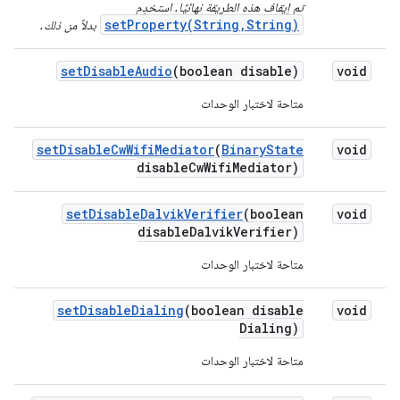
تم إيقاف هذه الطريقة نهائيًا. استخدِم
setProperty(String,String)
بدلاً من ذلك.
set
Disable
Audio
(boolean disable)
void
متاحة لاختبار الوحدات
set
Disable
Cw
Wifi
Mediator
(
Binary
State
void
disable
Cw
Wifi
Mediator)
set
Disable
Dalvik
Verifier
(boolean
void
disable
Dalvik
Verifier)
متاحة لاختبار الوحدات
set
Disable
Dialing
(boolean disable
void
Dialing)
متاحة لاختبار الوحدات