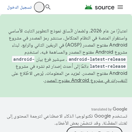
تسجيل الدخول
اعتبارًا من عام 2026، ولضمان اتّساق نموذج التطوير الثابت الأساسي
واستقرار المنصة في النظام المتكامل، سننشر رمز المصدر في مشروع
Android مفتوح المصدر (AOSP) في الربعَين الثاني والرابع. لبناء
مشروع Android مفتوح المصدر والمساهمة فيه، استخدِم
android-latest-release
. سيشير فرع بيان
android-
latest-release
دائمًا إلى أحدث إصدار تم نشره في مشروع
Android مفتوح المصدر. لمزيد من المعلومات، يُرجى الاطّلاع على
التغييرات في مشروع Android مفتوح المصدر
.
تستخدم Google تكنولوجيا الذكاء الاصطناعي لترجمة المحتوى إلى
لغتك المفضّلة، وقد تتضمّن بعض الأخطاء.