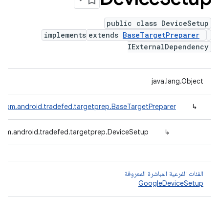
public class DeviceSetup
implements
extends
BaseTargetPreparer
IExternalDependency
java.lang.Object
com.android.tradefed.targetprep.BaseTargetPreparer
↳
com.android.tradefed.targetprep.DeviceSetup
↳
الفئات الفرعية المباشرة المعروفة
GoogleDeviceSetup