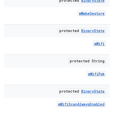
protected
Binary
State
m
Wake
Gesture
protected
Binary
State
m
Wifi
protected String
m
Wifi
Psk
protected
Binary
State
m
Wifi
Scan
Always
Enabled