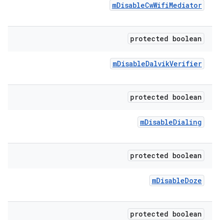
m
Disable
Cw
Wifi
Mediator
protected boolean
m
Disable
Dalvik
Verifier
protected boolean
m
Disable
Dialing
protected boolean
m
Disable
Doze
protected boolean