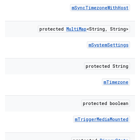
m
Sync
Timezone
With
Host
protected
Multi
Map
<String
,
String>
m
System
Settings
protected String
m
Timezone
protected boolean
m
Trigger
Media
Mounted