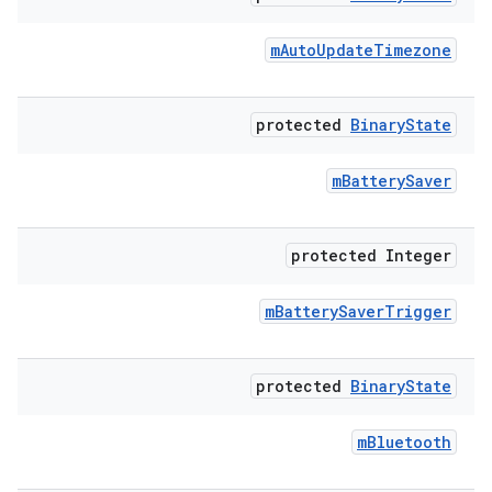
m
Auto
Update
Timezone
protected
Binary
State
m
Battery
Saver
protected Integer
m
Battery
Saver
Trigger
protected
Binary
State
m
Bluetooth