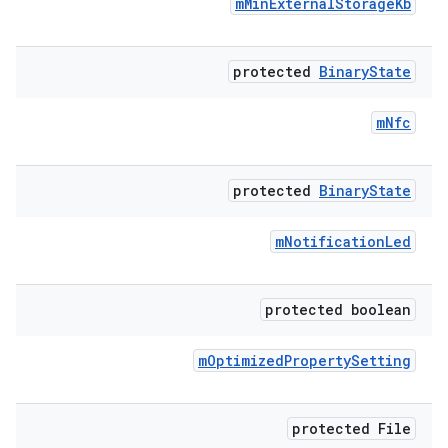
m
Min
External
Storage
Kb
protected
Binary
State
m
Nfc
protected
Binary
State
m
Notification
Led
protected boolean
m
Optimized
Property
Setting
protected File