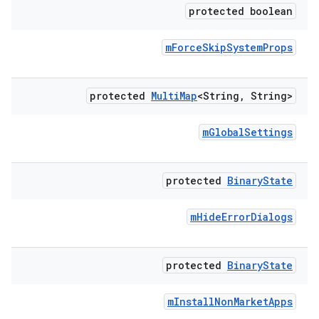
protected boolean
m
Force
Skip
System
Props
protected
Multi
Map
<String
,
String>
m
Global
Settings
protected
Binary
State
m
Hide
Error
Dialogs
protected
Binary
State
m
Install
Non
Market
Apps