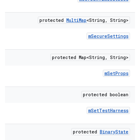
protected
Multi
Map
<String
,
String>
m
Secure
Settings
protected Map<String
,
String>
m
Set
Props
protected boolean
m
Set
Test
Harness
protected
Binary
State