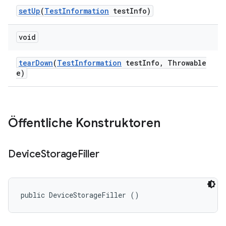
set
Up
(
Test
Information
test
Info)
void
tear
Down
(
Test
Information
test
Info
,
Throwable
e)
Öffentliche Konstruktoren
Device
Storage
Filler
public DeviceStorageFiller ()