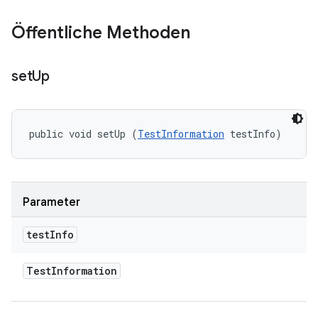
Öffentliche Methoden
set
Up
public void setUp (
TestInformation
 testInfo)
Parameter
test
Info
Test
Information