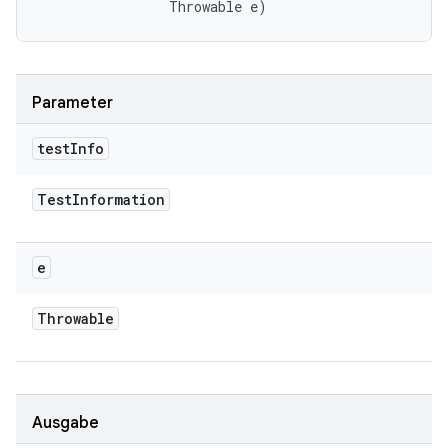
                Throwable e)
Parameter
test
Info
Test
Information
e
Throwable
Ausgabe