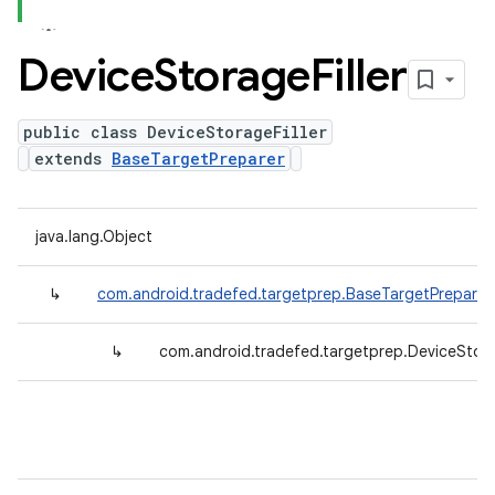
Device
Storage
Filler
public class DeviceStorageFiller
extends
BaseTargetPreparer
java.lang.Object
↳
com.android.tradefed.targetprep.BaseTargetPreparer
↳
com.android.tradefed.targetprep.DeviceStorag