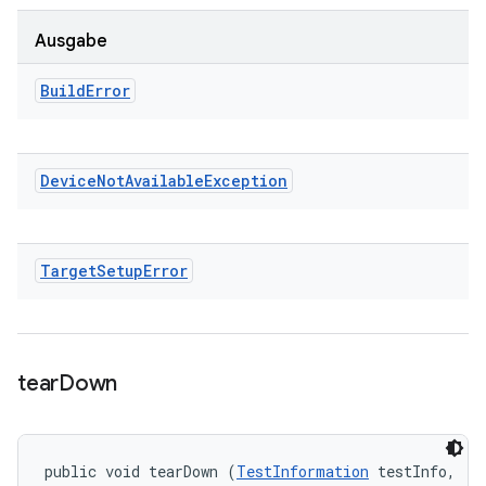
Ausgabe
Build
Error
Device
Not
Available
Exception
Target
Setup
Error
tear
Down
public void tearDown (
TestInformation
 testInfo, 
