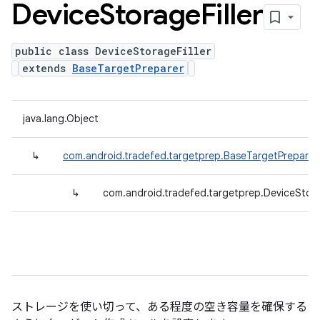
Device
Storage
Filler
public class DeviceStorageFiller
extends
BaseTargetPreparer
java.lang.Object
↳
com.android.tradefed.targetprep.BaseTargetPreparer
↳
com.android.tradefed.targetprep.DeviceStorag
ストレージを使い切って、ある程度の空き容量を確保する