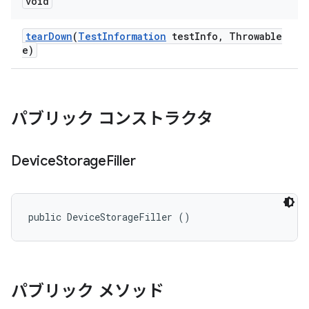
void
tear
Down
(
Test
Information
test
Info
,
Throwable
e)
パブリック コンストラクタ
Device
Storage
Filler
public DeviceStorageFiller ()
パブリック メソッド