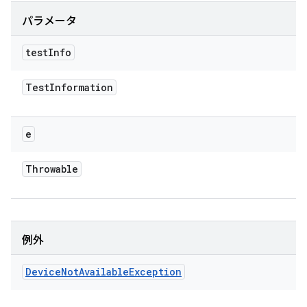
パラメータ
test
Info
Test
Information
e
Throwable
例外
Device
Not
Available
Exception