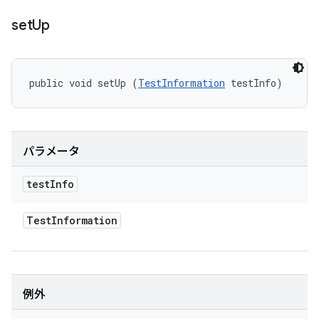
set
Up
public void setUp (
TestInformation
 testInfo)
パラメータ
test
Info
Test
Information
例外