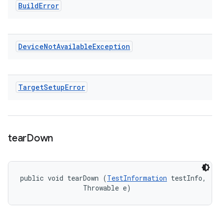
Build
Error
Device
Not
Available
Exception
Target
Setup
Error
tear
Down
public void tearDown (
TestInformation
 testInfo, 

                Throwable e)