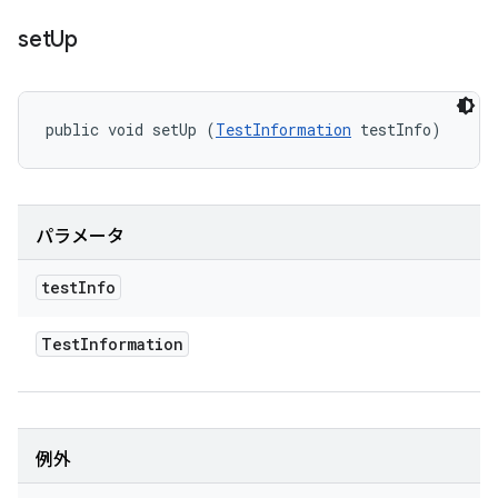
set
Up
public void setUp (
TestInformation
 testInfo)
パラメータ
test
Info
Test
Information
例外