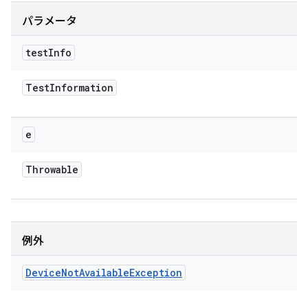
パラメータ
test
Info
Test
Information
e
Throwable
例外
Device
Not
Available
Exception