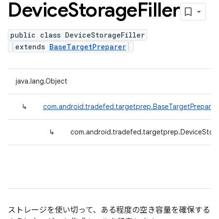
Device
Storage
Filler
public class DeviceStorageFiller
extends
BaseTargetPreparer
java.lang.Object
↳
com.android.tradefed.targetprep.BaseTargetPreparer
↳
com.android.tradefed.targetprep.DeviceStorag
ストレージを使い切って、ある程度の空き容量を確保する