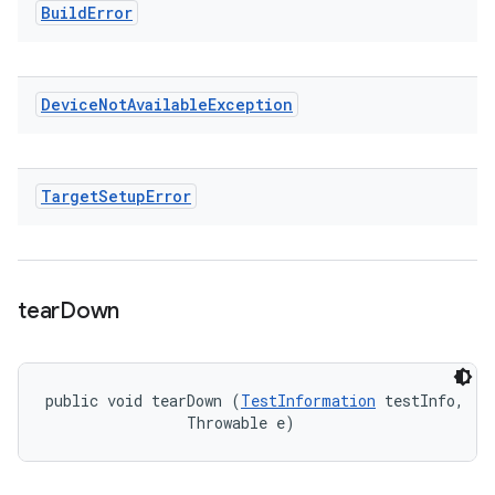
Build
Error
Device
Not
Available
Exception
Target
Setup
Error
tear
Down
public void tearDown (
TestInformation
 testInfo, 

                Throwable e)