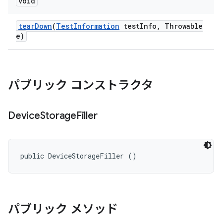
void
tear
Down
(
Test
Information
test
Info
,
Throwable
e)
パブリック コンストラクタ
Device
Storage
Filler
public DeviceStorageFiller ()
パブリック メソッド