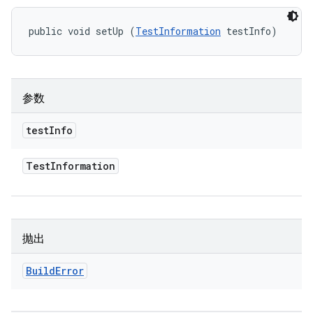
public void setUp (
TestInformation
 testInfo)
参数
test
Info
Test
Information
抛出
Build
Error