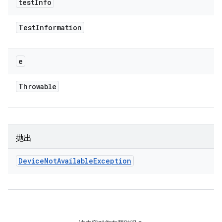
test
Info
Test
Information
e
Throwable
抛出
Device
Not
Available
Exception