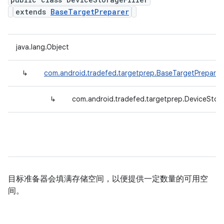
extends
BaseTargetPreparer
java.lang.Object
↳
com.android.tradefed.targetprep.BaseTargetPreparer
↳
com.android.tradefed.targetprep.DeviceStorag
目标准备器会填满存储空间，以便提供一定数量的可用空
间。