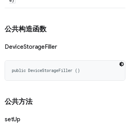
e)
公共构造函数
Device
Storage
Filler
public DeviceStorageFiller ()
公共方法
set
Up