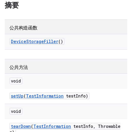
摘要
公共构造函数
Device
Storage
Filler
()
公共方法
void
set
Up
(
Test
Information
test
Info)
void
tear
Down
(
Test
Information
test
Info
,
Throwable