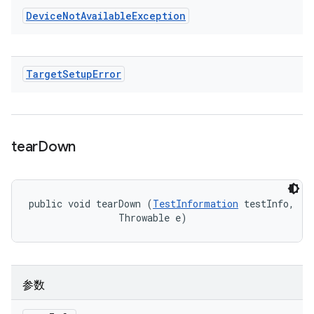
Device
Not
Available
Exception
Target
Setup
Error
tear
Down
public void tearDown (
TestInformation
 testInfo, 

                Throwable e)
参数