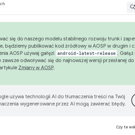
rch
wać się do naszego modelu stabilnego rozwoju trunk i zape
e, będziemy publikować kod źródłowy w AOSP w drugim i c
enia AOSP używaj gałęzi
android-latest-release
. Gałąź
 zawsze odwoływać się do najnowszej wersji przesłanej do
 artykule
Zmiany w AOSP
.
gle używa technologii AI do tłumaczenia treści na Twój
umaczenia wygenerowane przez AI mogą zawierać błędy.
Czy te ws