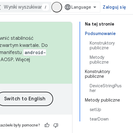
/
Zaloguj się
Na tej stronie
Podsumowanie
wnić stabilność
Konstruktory
zwartym kwartale. Do
publiczne
 manifestu
android-
Metody
 AOSP. Więcej
publiczne
Konstruktory
publiczne
DeviceStringPus
her
Metody publiczne
setUp
tearDown
kazówki były pomocne?