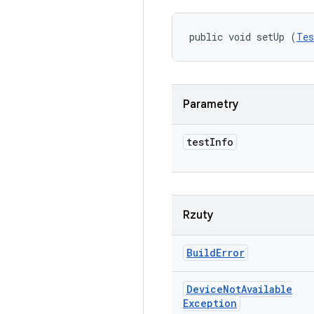
public void setUp (
Tes
Parametry
test
Info
Rzuty
Build
Error
Device
Not
Available
Exception