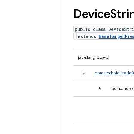
Device
Stri
public class DeviceStr
extends
BaseTargetPre
java.lang.Object
↳
com.android.tradef
↳
com.androi