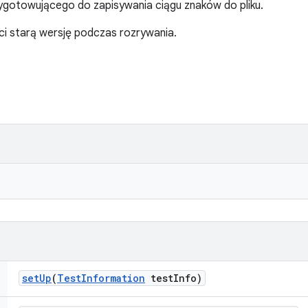
gotowującego do zapisywania ciągu znaków do pliku.
wróci starą wersję podczas rozrywania.
set
Up
(
Test
Information
test
Info)