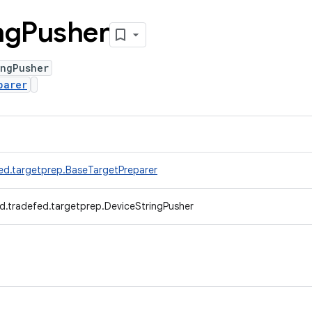
ng
Pusher
ingPusher
parer
ed.targetprep.BaseTargetPreparer
d.tradefed.targetprep.DeviceStringPusher