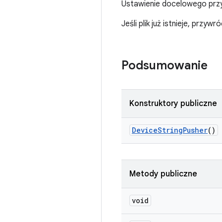
Ustawienie docelowego przy
Jeśli plik już istnieje, przy
Podsumowanie
Konstruktory publiczne
Device
String
Pusher
()
Metody publiczne
void