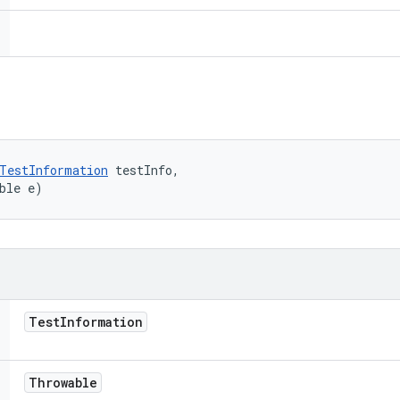
TestInformation
 testInfo, 

ble e)
Test
Information
Throwable