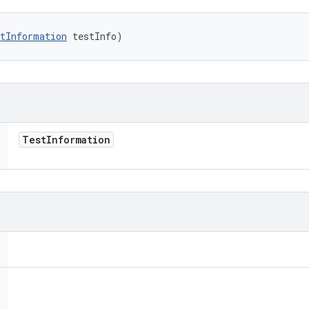
tInformation
 testInfo)
Test
Information