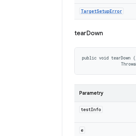
Target
Setup
Error
tear
Down
public void tearDown (
                Throwa
Parametry
test
Info
e