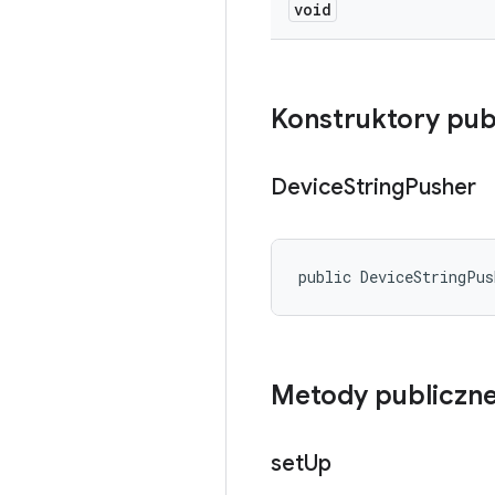
void
Konstruktory pub
Device
String
Pusher
public DeviceStringPu
Metody publiczn
set
Up