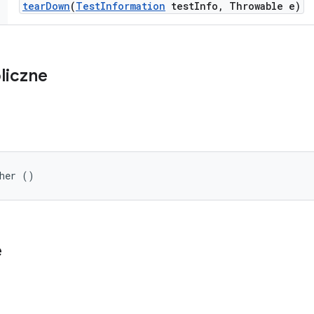
tear
Down
(
Test
Information
test
Info
,
Throwable e)
liczne
sher ()
e