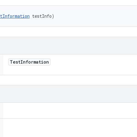
tInformation
 testInfo)
Test
Information