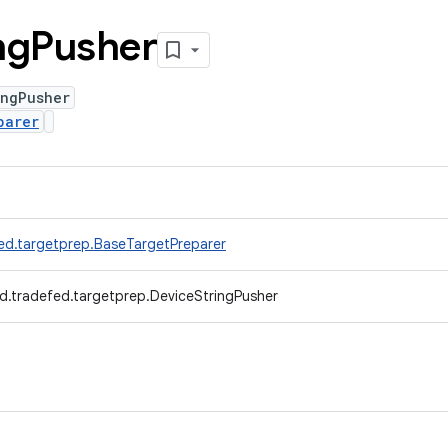
ng
Pusher
ingPusher
parer
ed.targetprep.BaseTargetPreparer
d.tradefed.targetprep.DeviceStringPusher