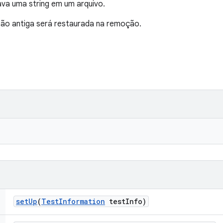
ava uma string em um arquivo.
ersão antiga será restaurada na remoção.
set
Up
(
Test
Information
test
Info)