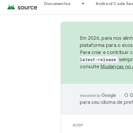
Documentos
Android Code Se
Em 2026, para nos alin
plataforma para o ecos
Para criar e contribuir
latest-release
sempre
consulte
Mudanças no
O G
para seu idioma de pre
AOSP