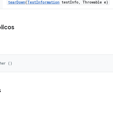
tear
Down
(
Test
Information
test
Info
,
Throwable e)
licos
sher ()
s