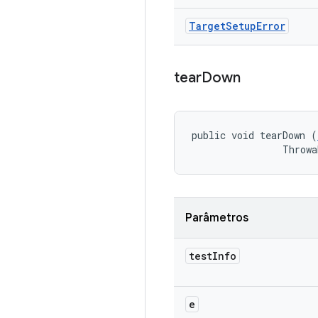
Target
Setup
Error
tear
Down
public void tearDown (
                Throwa
Parâmetros
test
Info
e