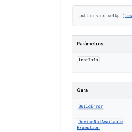
public void setUp (
Tes
Parâmetros
test
Info
Gera
Build
Error
Device
Not
Available
Exception