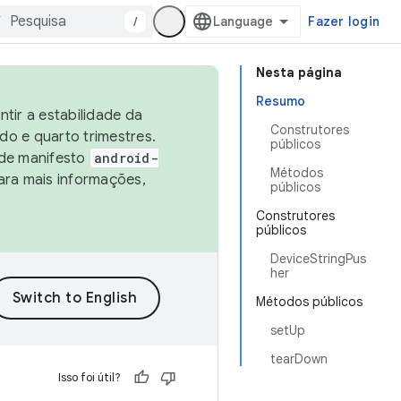
/
Fazer login
Nesta página
Resumo
tir a estabilidade da
Construtores
o e quarto trimestres.
públicos
 de manifesto
android-
Métodos
ara mais informações,
públicos
Construtores
públicos
DeviceStringPus
her
Métodos públicos
setUp
tearDown
Isso foi útil?