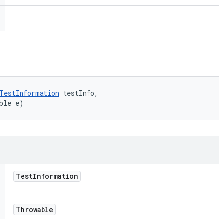
TestInformation
 testInfo, 

ble e)
Test
Information
Throwable