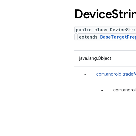
Device
Stri
public class DeviceStr
extends
BaseTargetPre
java.lang.Object
↳
com.android.tradef
↳
com.androi