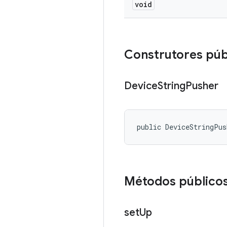
void
Construtores púb
Device
String
Pusher
public DeviceStringPu
Métodos público
set
Up