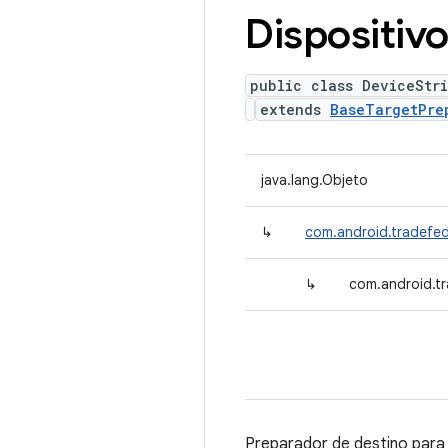
Dispositiv
public class DeviceStr
extends
BaseTargetPre
java.lang.Objeto
↳
com.android.tradefed
↳
com.android.tr
Preparador de destino para 