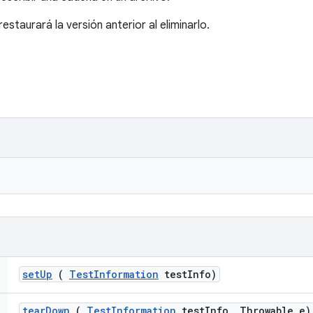
restaurará la versión anterior al eliminarlo.
set
Up
(
Test
Information
test
Info)
tear
Down
(
Test
Information
test
Info
,
Throwable e)