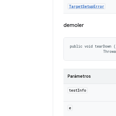
Target
Setup
Error
demoler
public void tearDown (
                Throwa
Parámetros
test
Info
e