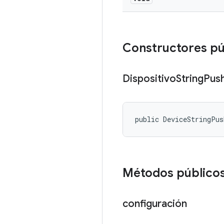
Constructores p
Dispositivo
String
Pus
public DeviceStringPu
Métodos público
configuración