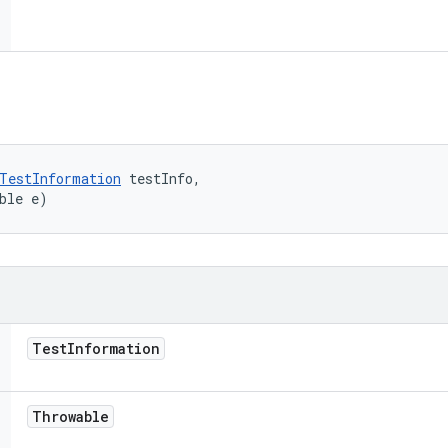
TestInformation
 testInfo, 

ble e)
Test
Information
Throwable