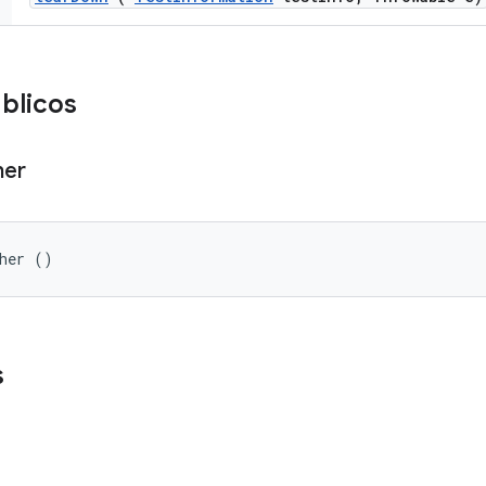
úblicos
her
sher ()
s