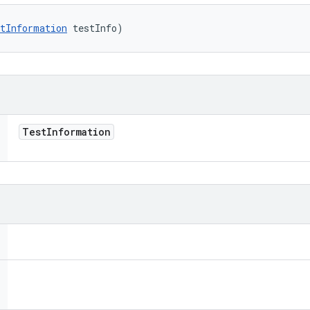
tInformation
 testInfo)
Test
Information