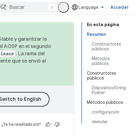
/
Acceder
En esta página
Resumen
table y garantizar la
Constructores
 el AOSP en el segundo
públicos
elease
. La rama del
Métodos
ente que se envió al
públicos
Constructores
públicos
DispositivoString
Pusher
Métodos públicos
configuración
demoler
¿Te ha resultado útil?