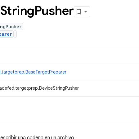
o
String
Pusher
ingPusher
parer
.targetprep.BaseTargetPreparer
adefed.targetprep.DeviceStringPusher
escribir una cadena en un archivo.