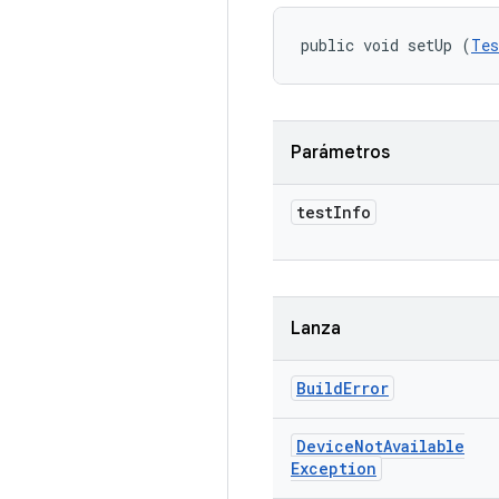
public void setUp (
Tes
Parámetros
test
Info
Lanza
Build
Error
Device
Not
Available
Exception