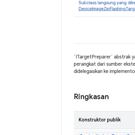
Subclass langsung yang dik
DeviceImageZipFlashingTarg
`ITargetPreparer` abstrak 
perangkat dari sumber ekster
didelegasikan ke implemento
Ringkasan
Konstruktor publik