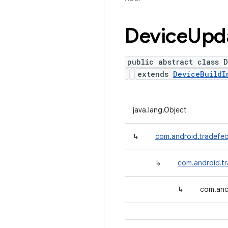
Device
Upd
public abstract class 
extends
DeviceBuildI
java.lang.Object
↳
com.android.tradefed
↳
com.android.t
↳
com.and