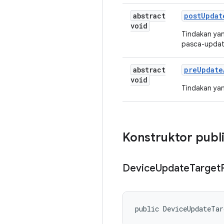
abstract
post
Updat
void
Tindakan yan
pasca-updat
abstract
pre
Update
void
Tindakan yan
Konstruktor publ
Device
Update
Target
public DeviceUpdateTa