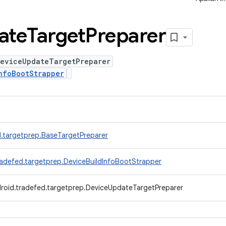
ate
Target
Preparer
DeviceUpdateTargetPreparer
nfoBootStrapper
.targetprep.BaseTargetPreparer
radefed.targetprep.DeviceBuildInfoBootStrapper
roid.tradefed.targetprep.DeviceUpdateTargetPreparer