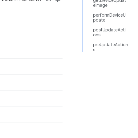
getDeviceUpdat
eImage
performDeviceU
pdate
postUpdateActi
ons
preUpdateAction
s