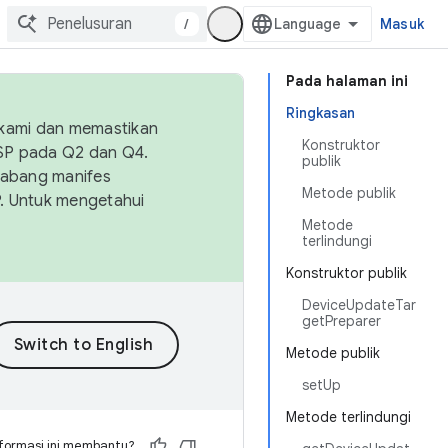
/
Masuk
Pada halaman ini
Ringkasan
 kami dan memastikan
Konstruktor
OSP pada Q2 dan Q4.
publik
Cabang manifes
Metode publik
SP. Untuk mengetahui
Metode
terlindungi
Konstruktor publik
DeviceUpdateTar
getPreparer
Metode publik
setUp
Metode terlindungi
formasi ini membantu?