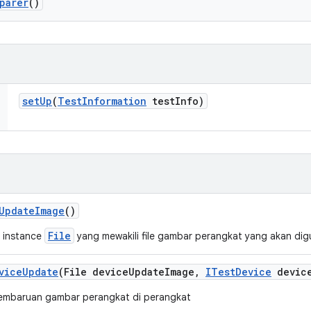
parer
()
set
Up
(
Test
Information
test
Info)
Update
Image
()
File
 instance
yang mewakili file gambar perangkat yang akan di
vice
Update
(File device
Update
Image
,
ITest
Device
devic
embaruan gambar perangkat di perangkat