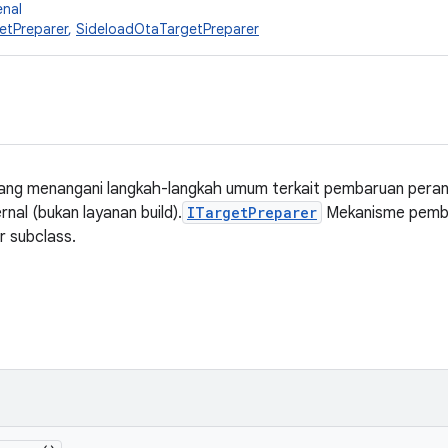
enal
etPreparer
,
SideloadOtaTargetPreparer
yang menangani langkah-langkah umum terkait pembaruan peran
nal (bukan layanan build).
ITargetPreparer
Mekanisme pemb
r subclass.