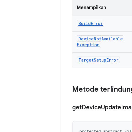
Menampilkan
Build
Error
Device
Not
Available
Exception
Target
Setup
Error
Metode terlindun
get
Device
Update
Ima
protected abstract Fil