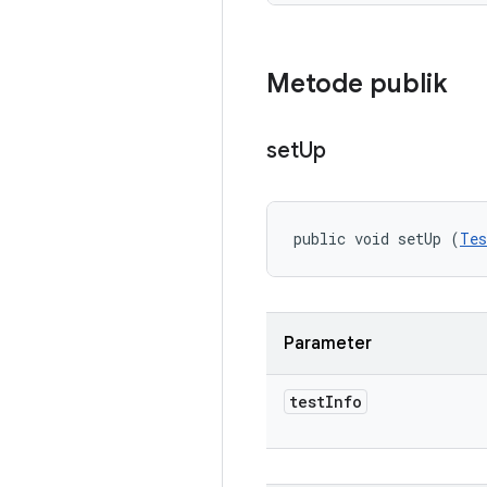
Metode publik
set
Up
public void setUp (
Tes
Parameter
test
Info