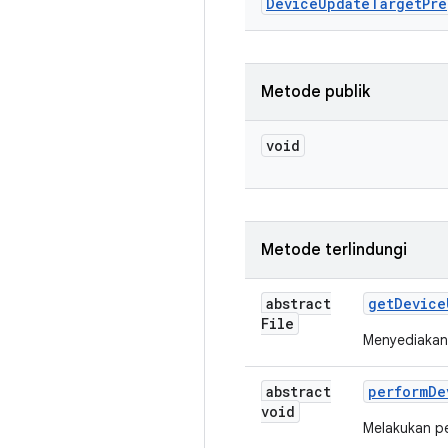
Device
Update
Target
Pre
Metode publik
void
Metode terlindungi
abstract
get
Device
File
Menyediakan
abstract
perform
De
void
Melakukan p