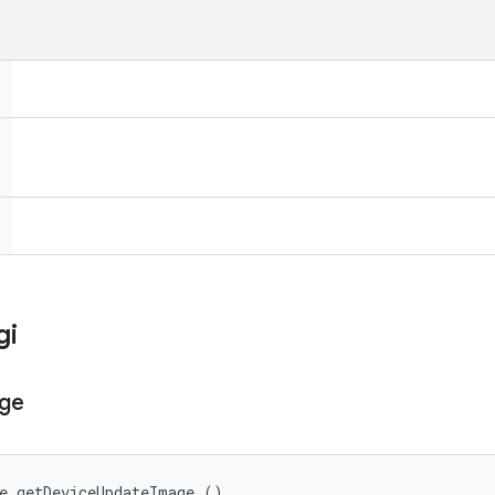
gi
ge
e getDeviceUpdateImage ()