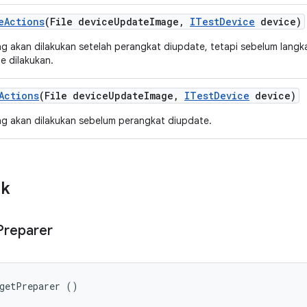
e
Actions
(File device
Update
Image
,
ITest
Device
device)
g akan dilakukan setelah perangkat diupdate, tetapi sebelum lang
e dilakukan.
Actions
(File device
Update
Image
,
ITest
Device
device)
g akan dilakukan sebelum perangkat diupdate.
ik
Preparer
rgetPreparer ()