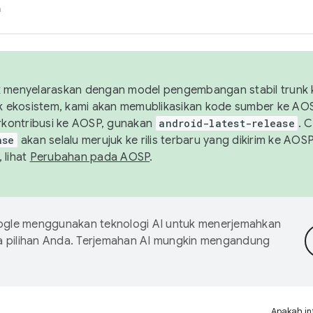
h
uk menyelaraskan dengan model pengembangan stabil trunk
tuk ekosistem, kami akan memublikasikan kode sumber ke A
kontribusi ke AOSP, gunakan
android-latest-release
. 
ase
akan selalu merujuk ke rilis terbaru yang dikirim ke AO
 lihat
Perubahan pada AOSP
.
gle menggunakan teknologi AI untuk menerjemahkan
a pilihan Anda. Terjemahan AI mungkin mengandung
Apakah in