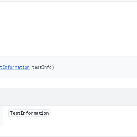
tInformation
 testInfo)
Test
Information