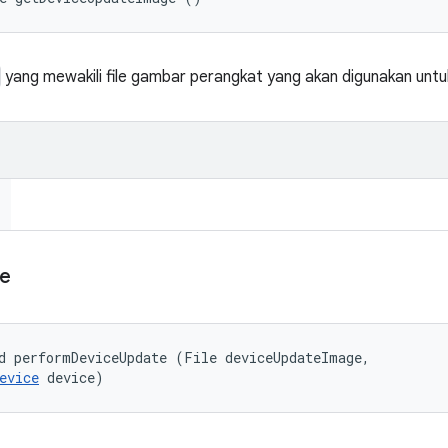
yang mewakili file gambar perangkat yang akan digunakan unt
e
d performDeviceUpdate (File deviceUpdateImage, 

evice
 device)