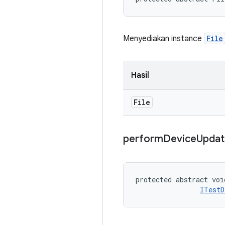
Menyediakan instance
File
Hasil
File
perform
Device
Updat
protected abstract voi
ITestD