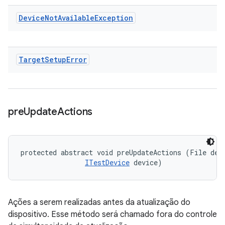
Device
Not
Available
Exception
Target
Setup
Error
pre
Update
Actions
protected abstract void preUpdateActions (File devi
ITestDevice
 device)
Ações a serem realizadas antes da atualização do
dispositivo. Esse método será chamado fora do controle