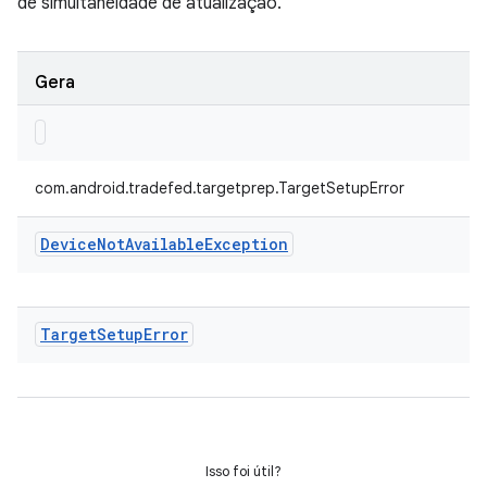
de simultaneidade de atualização.
Gera
com.android.tradefed.targetprep.TargetSetupError
Device
Not
Available
Exception
Target
Setup
Error
Isso foi útil?