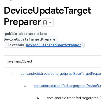
Device
Update
Target
Preparer
public abstract class
DeviceUpdateTargetPreparer
extends
DeviceBuildInfoBootStrapper
java.lang.Object
↳
com.android.tradefed.targetprep.BaseTargetPreparer
↳
com.android.tradefed.targetprep.DeviceBuil
↳
com.android.tradefed.targetprep.De