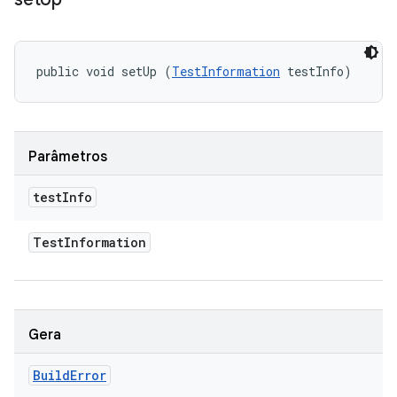
public void setUp (
TestInformation
 testInfo)
Parâmetros
test
Info
Test
Information
Gera
Build
Error