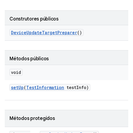
Construtores públicos
Device
Update
Target
Preparer
()
Métodos públicos
void
set
Up
(
Test
Information
test
Info)
Métodos protegidos