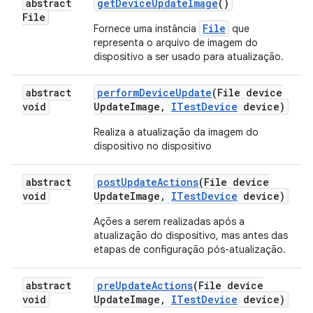
abstract
get
Device
Update
Image
()
File
File
Fornece uma instância
que
representa o arquivo de imagem do
dispositivo a ser usado para atualização.
abstract
perform
Device
Update
(File device
void
Update
Image
,
ITest
Device
device)
Realiza a atualização da imagem do
dispositivo no dispositivo
abstract
post
Update
Actions
(File device
void
Update
Image
,
ITest
Device
device)
Ações a serem realizadas após a
atualização do dispositivo, mas antes das
etapas de configuração pós-atualização.
abstract
pre
Update
Actions
(File device
void
Update
Image
,
ITest
Device
device)