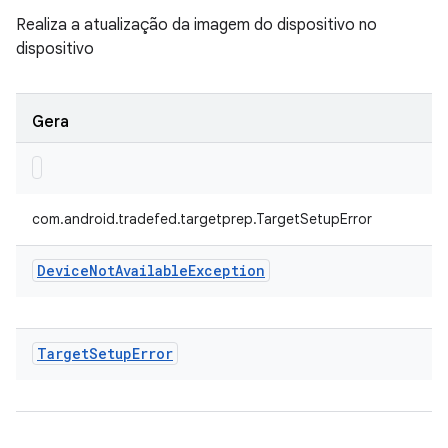
Realiza a atualização da imagem do dispositivo no
dispositivo
Gera
com.android.tradefed.targetprep.TargetSetupError
Device
Not
Available
Exception
Target
Setup
Error