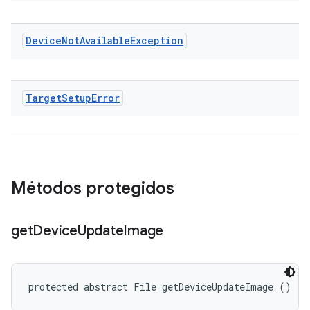
Device
Not
Available
Exception
Target
Setup
Error
Métodos protegidos
get
Device
Update
Image
protected abstract File getDeviceUpdateImage ()