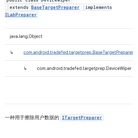
extends
BaseTargetPreparer
implements
ILabPreparer
java.lang.Object
↳
com.android.tradefed.targetprep.BaseTargetPreparer
↳
com.android.tradefed.targetprep.DeviceWiper
一种用于擦除用户数据的
ITargetPreparer