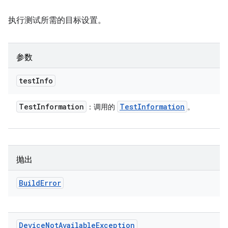
执行测试所需的目标设置。
参数
test
Info
Test
Information
Test
Information
：调用的
。
抛出
Build
Error
Device
Not
Available
Exception