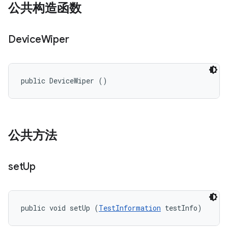
公共构造函数
Device
Wiper
public DeviceWiper ()
公共方法
set
Up
public void setUp (
TestInformation
 testInfo)