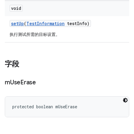
void
set
Up
(
Test
Information
test
Info)
执行测试所需的目标设置。
字段
m
Use
Erase
protected boolean mUseErase