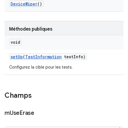
Device
Wiper
()
Méthodes publiques
void
set
Up
(
Test
Information
test
Info)
Configurez la cible pour les tests.
Champs
m
Use
Erase