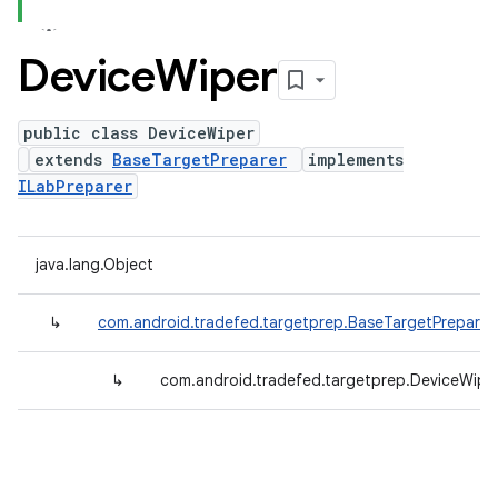
Device
Wiper
public class DeviceWiper
extends
BaseTargetPreparer
implements
ILabPreparer
java.lang.Object
↳
com.android.tradefed.targetprep.BaseTargetPreparer
↳
com.android.tradefed.targetprep.DeviceWipe