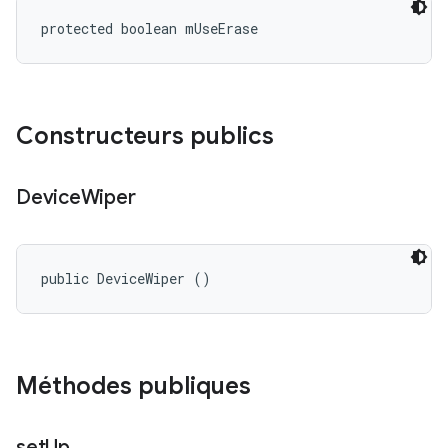
protected boolean mUseErase
Constructeurs publics
Device
Wiper
public DeviceWiper ()
Méthodes publiques
set
Up