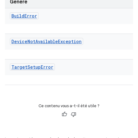
Génère
Build
Error
Device
Not
Available
Exception
Target
Setup
Error
Ce contenu vous a-t-il été utile ?