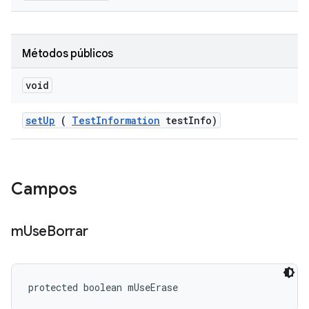
Métodos públicos
void
set
Up
(
Test
Information
test
Info)
Campos
m
Use
Borrar
protected boolean mUseErase