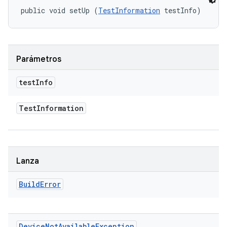
public void setUp (
TestInformation
 testInfo)
Parámetros
test
Info
Test
Information
Lanza
Build
Error
Device
Not
Available
Exception