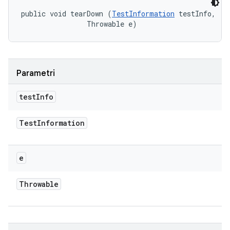
public void tearDown (
TestInformation
 testInfo, 

                Throwable e)
Parametri
test
Info
Test
Information
e
Throwable