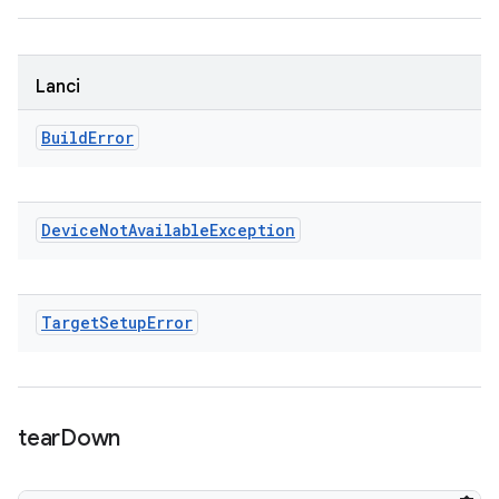
Lanci
Build
Error
Device
Not
Available
Exception
Target
Setup
Error
tear
Down