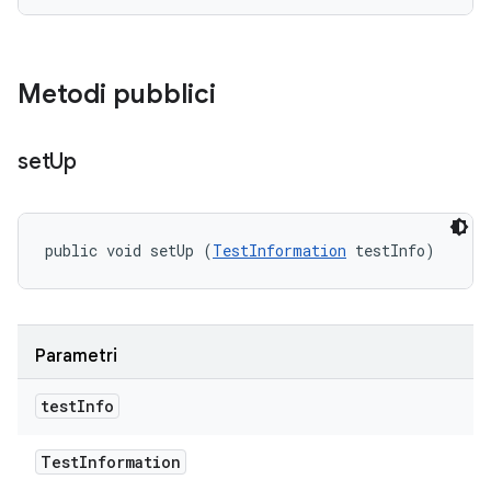
Metodi pubblici
set
Up
public void setUp (
TestInformation
 testInfo)
Parametri
test
Info
Test
Information