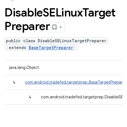
Disable
SELinux
Target
Preparer
public class DisableSELinuxTargetPreparer
extends
BaseTargetPreparer
java.lang.Object
↳
com.android.tradefed.targetprep.BaseTargetPreparer
↳
com.android.tradefed.targetprep.DisableSELi