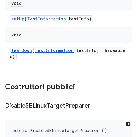
void
set
Up
(
Test
Information
test
Info)
void
tear
Down
(
Test
Information
test
Info
,
Throwable
e)
Costruttori pubblici
Disable
SELinux
Target
Preparer
public DisableSELinuxTargetPreparer ()