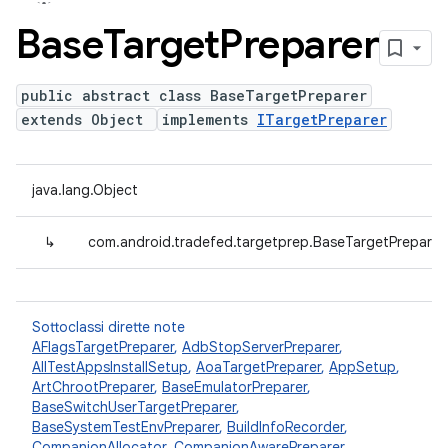
Base
Target
Preparer
public abstract class BaseTargetPreparer
extends Object
implements
ITargetPreparer
java.lang.Object
↳
com.android.tradefed.targetprep.BaseTargetPreparer
Sottoclassi dirette note
AFlagsTargetPreparer
,
AdbStopServerPreparer
,
AllTestAppsInstallSetup
,
AoaTargetPreparer
,
AppSetup
,
ArtChrootPreparer
,
BaseEmulatorPreparer
,
BaseSwitchUserTargetPreparer
,
BaseSystemTestEnvPreparer
,
BuildInfoRecorder
,
CompanionAllocator
,
CompanionAwarePreparer
,