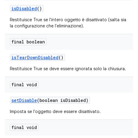
is
Disabled
()
Restituisce True se l'intero oggetto è disattivato (salta sia
la configurazione che l'eliminazione).
final boolean
is
Tear
Down
Disabled
()
Restituisce True se deve essere ignorata solo la chiusura.
final void
set
Disable
(boolean is
Disabled)
Imposta se l'oggetto deve essere disattivato.
final void