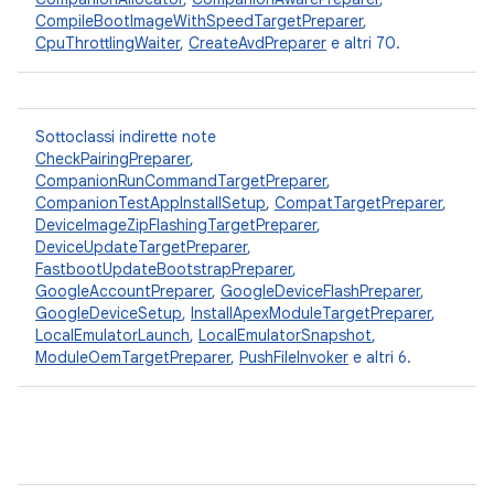
CompileBootImageWithSpeedTargetPreparer
,
CpuThrottlingWaiter
,
CreateAvdPreparer
e altri 70.
Sottoclassi indirette note
CheckPairingPreparer
,
CompanionRunCommandTargetPreparer
,
CompanionTestAppInstallSetup
,
CompatTargetPreparer
,
DeviceImageZipFlashingTargetPreparer
,
DeviceUpdateTargetPreparer
,
FastbootUpdateBootstrapPreparer
,
GoogleAccountPreparer
,
GoogleDeviceFlashPreparer
,
GoogleDeviceSetup
,
InstallApexModuleTargetPreparer
,
LocalEmulatorLaunch
,
LocalEmulatorSnapshot
,
ModuleOemTargetPreparer
,
PushFileInvoker
e altri 6.