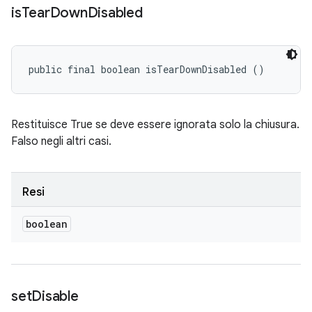
is
Tear
Down
Disabled
public final boolean isTearDownDisabled ()
Restituisce True se deve essere ignorata solo la chiusura.
Falso negli altri casi.
Resi
boolean
set
Disable