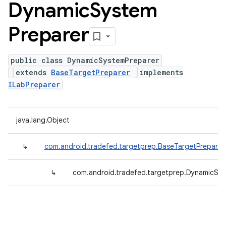
Dynamic
System
Preparer
public class DynamicSystemPreparer
extends
BaseTargetPreparer
implements
ILabPreparer
java.lang.Object
↳
com.android.tradefed.targetprep.BaseTargetPreparer
↳
com.android.tradefed.targetprep.DynamicSy