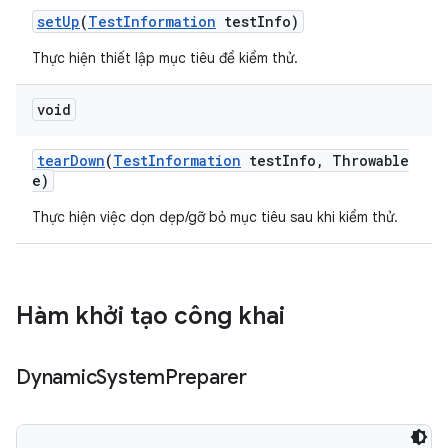
set
Up
(
Test
Information
test
Info)
Thực hiện thiết lập mục tiêu để kiểm thử.
void
tear
Down
(
Test
Information
test
Info
,
Throwable
e)
Thực hiện việc dọn dẹp/gỡ bỏ mục tiêu sau khi kiểm thử.
Hàm khởi tạo công khai
Dynamic
System
Preparer