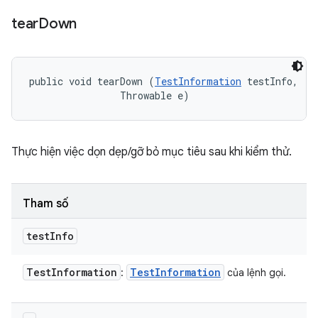
tear
Down
public void tearDown (
TestInformation
 testInfo, 

                Throwable e)
Thực hiện việc dọn dẹp/gỡ bỏ mục tiêu sau khi kiểm thử.
Tham số
test
Info
Test
Information
Test
Information
:
của lệnh gọi.