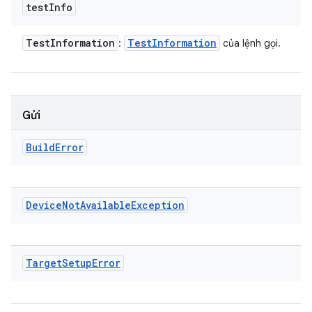
test
Info
Test
Information
Test
Information
:
của lệnh gọi.
Gửi
Build
Error
Device
Not
Available
Exception
Target
Setup
Error