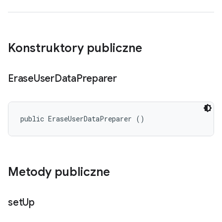
Konstruktory publiczne
Erase
User
Data
Preparer
public EraseUserDataPreparer ()
Metody publiczne
set
Up