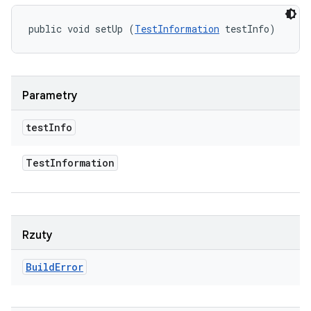
public void setUp (
TestInformation
 testInfo)
Parametry
test
Info
Test
Information
Rzuty
Build
Error