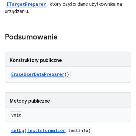
ITargetPreparer
, który czyści dane użytkownika na
urządzeniu.
Podsumowanie
Konstruktory publiczne
Erase
User
Data
Preparer
()
Metody publiczne
void
set
Up
(
Test
Information
test
Info)