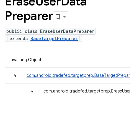
Erase
User
Data
Preparer
public class EraseUserDataPreparer
extends
BaseTargetPreparer
java.lang.Object
↳
com.android.tradefed.targetprep.BaseTargetPreparer
↳
com.android.tradefed.targetprep.EraseUserD