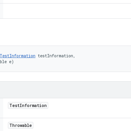
TestInformation
 testInformation, 

ble e)
Test
Information
Throwable