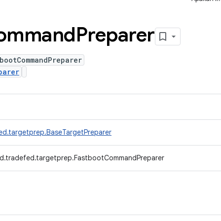
ommand
Preparer
tbootCommandPreparer
parer
ed.targetprep.BaseTargetPreparer
d.tradefed.targetprep.FastbootCommandPreparer