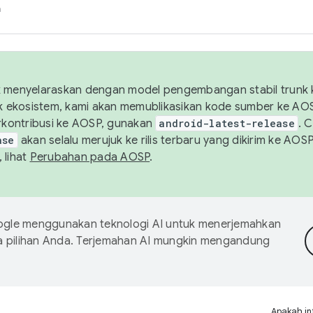
h
uk menyelaraskan dengan model pengembangan stabil trunk
tuk ekosistem, kami akan memublikasikan kode sumber ke A
kontribusi ke AOSP, gunakan
android-latest-release
. 
ase
akan selalu merujuk ke rilis terbaru yang dikirim ke AO
 lihat
Perubahan pada AOSP
.
gle menggunakan teknologi AI untuk menerjemahkan
a pilihan Anda. Terjemahan AI mungkin mengandung
Apakah in