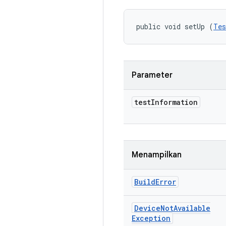
public void setUp (
Tes
Parameter
test
Information
Menampilkan
Build
Error
Device
Not
Available
Exception