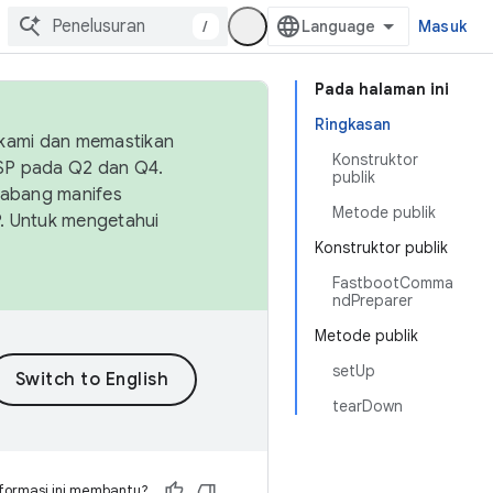
/
Masuk
Pada halaman ini
Ringkasan
 kami dan memastikan
Konstruktor
OSP pada Q2 dan Q4.
publik
Cabang manifes
Metode publik
SP. Untuk mengetahui
Konstruktor publik
FastbootComma
ndPreparer
Metode publik
setUp
tearDown
formasi ini membantu?