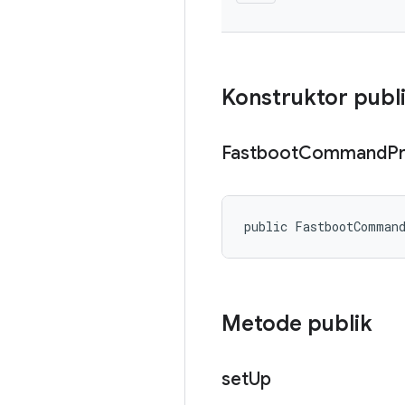
Konstruktor publ
Fastboot
Command
P
public FastbootComman
Metode publik
set
Up