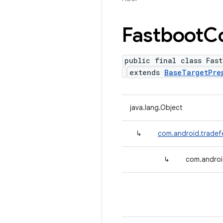
Fastboot
C
public final class Fas
extends
BaseTargetPre
java.lang.Object
↳
com.android.tradef
↳
com.androi