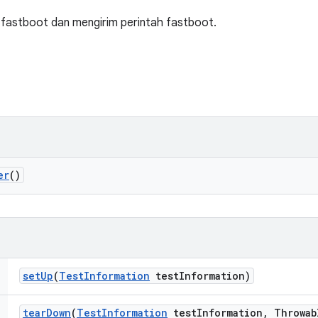
 fastboot dan mengirim perintah fastboot.
er
()
set
Up
(
Test
Information
test
Information)
tear
Down
(
Test
Information
test
Information
,
Throwab