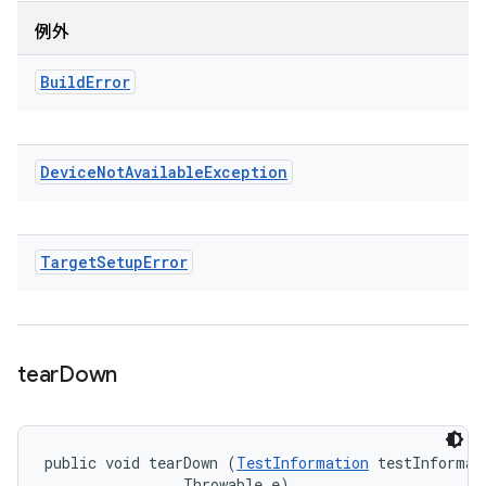
例外
Build
Error
Device
Not
Available
Exception
Target
Setup
Error
tear
Down
public void tearDown (
TestInformation
 testInformati
                Throwable e)