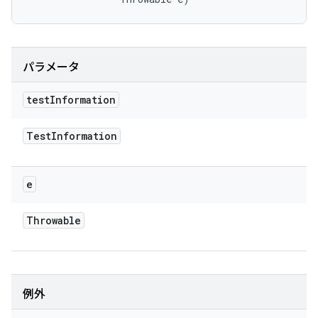
パラメータ
test
Information
Test
Information
e
Throwable
例外