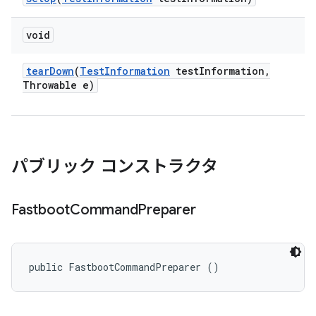
void
tear
Down
(
Test
Information
test
Information
,
Throwable e)
パブリック コンストラクタ
Fastboot
Command
Preparer
public FastbootCommandPreparer ()