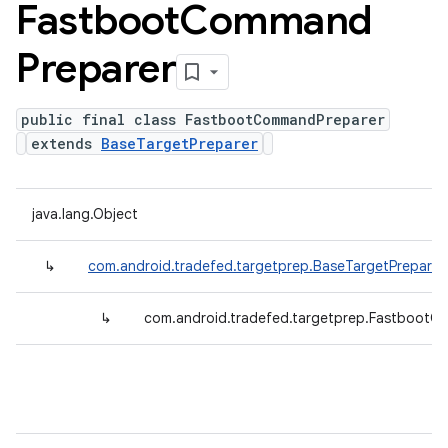
Fastboot
Command
Preparer
public final class FastbootCommandPreparer
extends
BaseTargetPreparer
java.lang.Object
↳
com.android.tradefed.targetprep.BaseTargetPreparer
↳
com.android.tradefed.targetprep.Fastboot