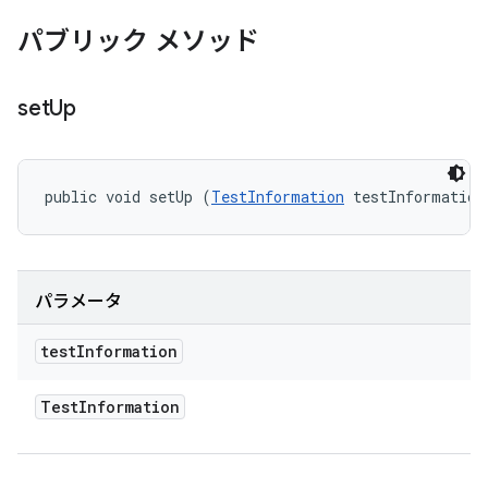
パブリック メソッド
set
Up
public void setUp (
TestInformation
 testInformation
パラメータ
test
Information
Test
Information