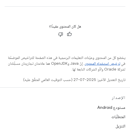
هل كان المحتوى مفيدًا؟
يخضع كل من المحتوى وعيّنات التعليمات البرمجية في هذه الصفحة للتراخيص الموضحّة
في
ترخيص استخدام المحتوى
. إنّ Java وOpenJDK هما علامتان تجاريتان مسجَّلتان
لشركة Oracle و/أو الشركات التابعة لها.
تاريخ التعديل الأخير: 2025-07-27 (حسب التوقيت العالمي المتفَّق عليه)
الإصدار
مستودع Android
المتطلّبات
التنزيل