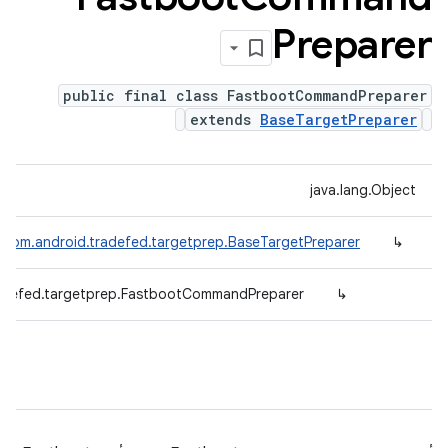
Preparer
public final class FastbootCommandPreparer
extends
BaseTargetPreparer
java.lang.Object
com.android.tradefed.targetprep.BaseTargetPreparer
↳
adefed.targetprep.FastbootCommandPreparer
↳