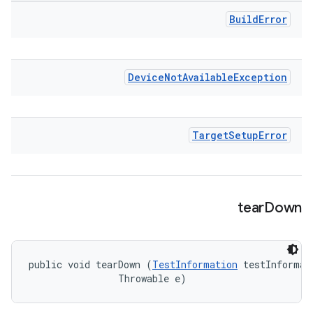
Build
Error
Device
Not
Available
Exception
Target
Setup
Error
tear
Down
public void tearDown (
TestInformation
 testInformati
                Throwable e)