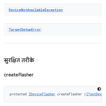
Device
Not
Available
Exception
Target
Setup
Error
सुरक्षित तरीके
create
Flasher
protected 
IDeviceFlasher
 createFlasher (
ITestDevic