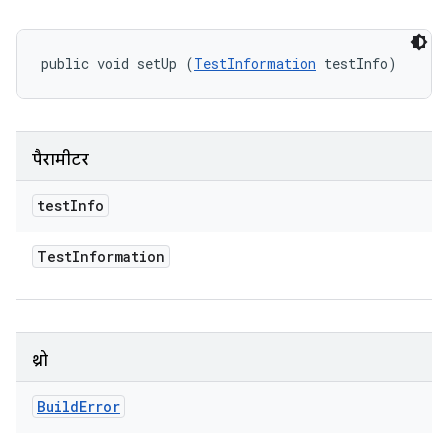
public void setUp (
TestInformation
 testInfo)
पैरामीटर
test
Info
Test
Information
थ्रो
Build
Error