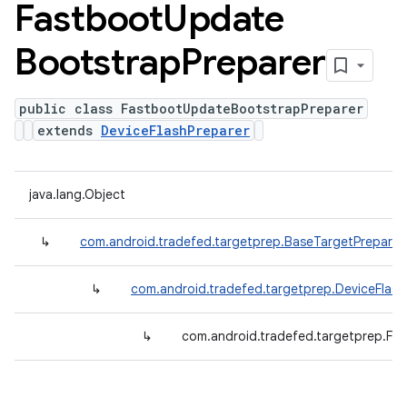
Fastboot
Update
Bootstrap
Preparer
public class FastbootUpdateBootstrapPreparer
extends
DeviceFlashPreparer
java.lang.Object
↳
com.android.tradefed.targetprep.BaseTargetPreparer
↳
com.android.tradefed.targetprep.DeviceFlash
↳
com.android.tradefed.targetprep.Fa