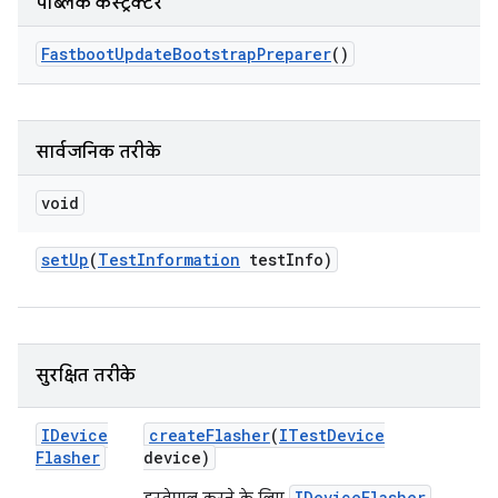
पब्लिक कंस्ट्रक्टर
Fastboot
Update
Bootstrap
Preparer
()
सार्वजनिक तरीके
void
set
Up
(
Test
Information
test
Info)
सुरक्षित तरीके
IDevice
create
Flasher
(
ITest
Device
Flasher
device)
IDeviceFlasher