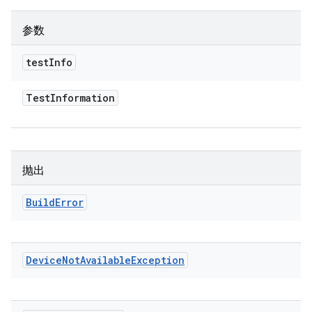
参数
test
Info
Test
Information
抛出
Build
Error
Device
Not
Available
Exception