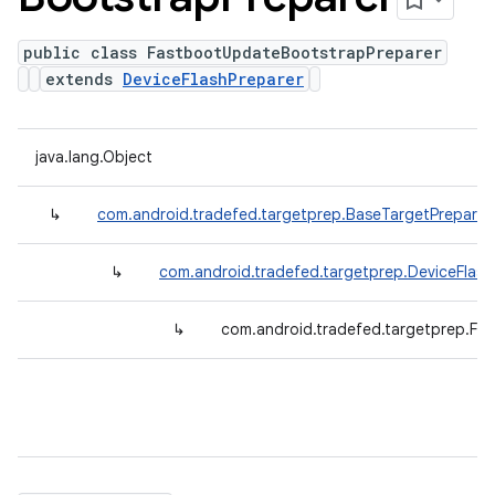
public class FastbootUpdateBootstrapPreparer
extends
DeviceFlashPreparer
java.lang.Object
↳
com.android.tradefed.targetprep.BaseTargetPreparer
↳
com.android.tradefed.targetprep.DeviceFlash
↳
com.android.tradefed.targetprep.Fa