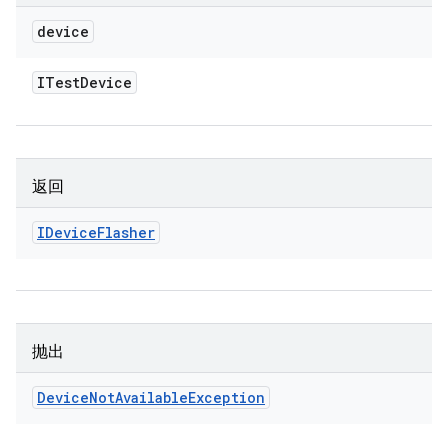
device
ITest
Device
返回
IDevice
Flasher
抛出
Device
Not
Available
Exception