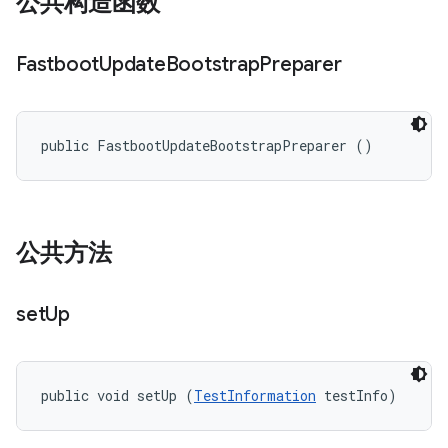
公共构造函数
Fastboot
Update
Bootstrap
Preparer
public FastbootUpdateBootstrapPreparer ()
公共方法
set
Up
public void setUp (
TestInformation
 testInfo)