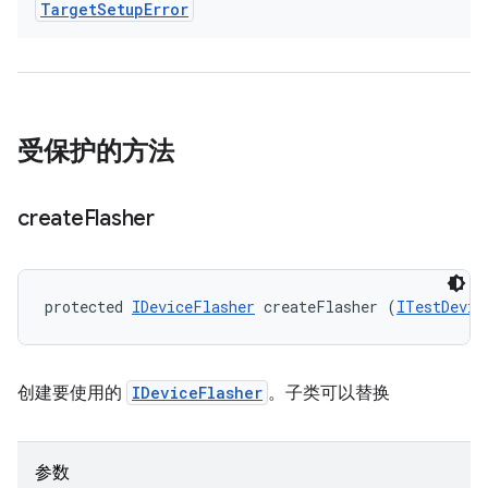
Target
Setup
Error
受保护的方法
create
Flasher
protected 
IDeviceFlasher
 createFlasher (
ITestDevic
创建要使用的
IDeviceFlasher
。子类可以替换
参数