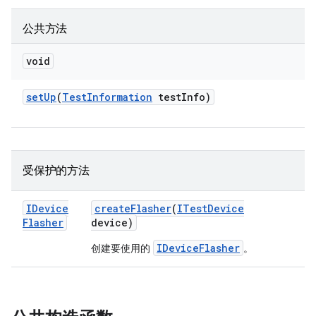
公共方法
void
set
Up
(
Test
Information
test
Info)
受保护的方法
IDevice
create
Flasher
(
ITest
Device
Flasher
device)
IDeviceFlasher
创建要使用的
。