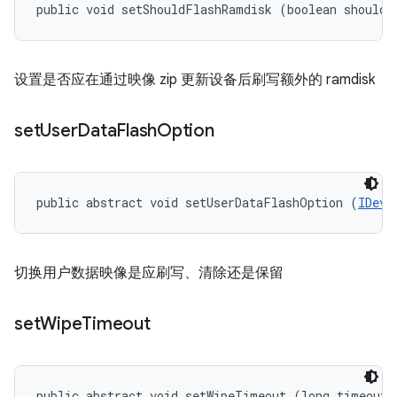
public void setShouldFlashRamdisk (boolean shouldF
设置是否应在通过映像 zip 更新设备后刷写额外的 ramdisk
set
User
Data
Flash
Option
public abstract void setUserDataFlashOption (
IDevi
切换用户数据映像是应刷写、清除还是保留
set
Wipe
Timeout
public abstract void setWipeTimeout (long timeout)