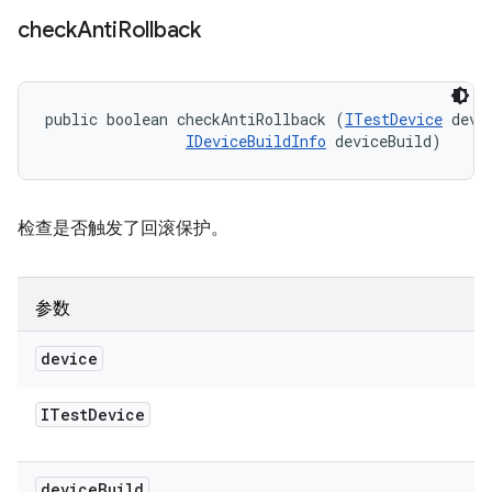
check
Anti
Rollback
public boolean checkAntiRollback (
ITestDevice
 devic
IDeviceBuildInfo
 deviceBuild)
检查是否触发了回滚保护。
参数
device
ITest
Device
device
Build