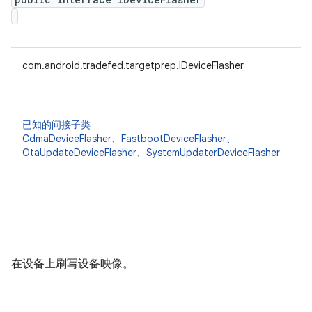
com.android.tradefed.targetprep.IDeviceFlasher
已知的间接子类
CdmaDeviceFlasher
、
FastbootDeviceFlasher
、
OtaUpdateDeviceFlasher
、
SystemUpdaterDeviceFlasher
在设备上刷写设备映像。