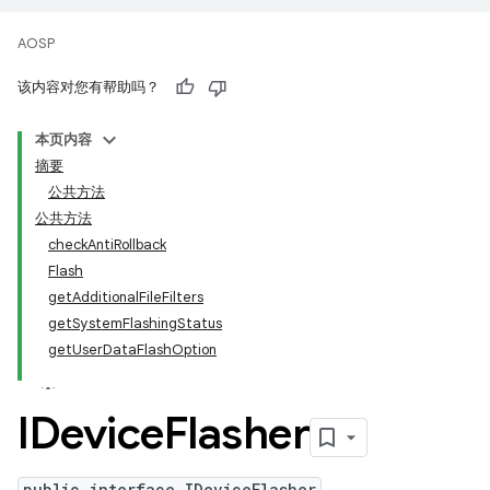
AOSP
该内容对您有帮助吗？
本页内容
摘要
公共方法
公共方法
checkAntiRollback
Flash
getAdditionalFileFilters
getSystemFlashingStatus
getUserDataFlashOption
IDevice
Flasher
public interface IDeviceFlasher