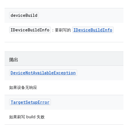
device
Build
IDevice
Build
Info
IDevice
Build
Info
：要刷写的
抛出
Device
Not
Available
Exception
如果设备无响应
Target
Setup
Error
如果刷写 build 失败