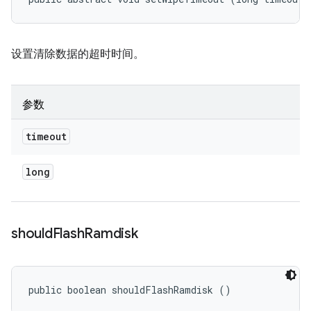
设置清除数据的超时时间。
参数
timeout
long
should
Flash
Ramdisk
public boolean shouldFlashRamdisk ()