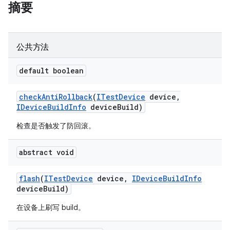
摘要
公共方法
default boolean
check
Anti
Rollback
(
ITest
Device
device
,
IDevice
Build
Info
device
Build)
检查是否触发了防回滚。
abstract void
flash
(
ITest
Device
device
,
IDevice
Build
Info
device
Build)
在设备上刷写 build。