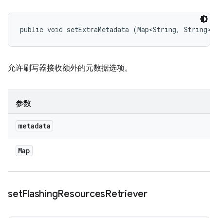
public void setExtraMetadata (Map<String, String> 
允许刷写器接收额外的元数据选项。
参数
metadata
Map
set
Flashing
Resources
Retriever