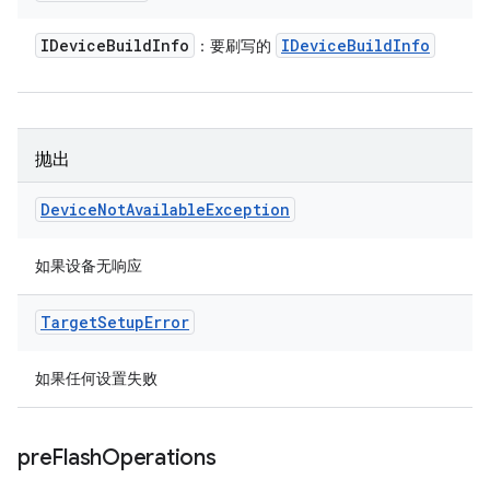
IDevice
Build
Info
IDevice
Build
Info
：要刷写的
抛出
Device
Not
Available
Exception
如果设备无响应
Target
Setup
Error
如果任何设置失败
pre
Flash
Operations