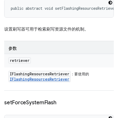
public abstract void setFlashingResourcesRetriever
设置刷写器可用于检索刷写资源文件的机制。
参数
retriever
IFlashing
Resources
Retriever
：要使用的
IFlashing
Resources
Retriever
set
Force
System
Flash