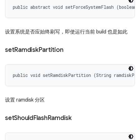
public abstract void setForceSystemFlash (boolean 
设置系统是否应始终刷写，即使运行当前 build 也是如此
set
Ramdisk
Partition
public void setRamdiskPartition (String ramdiskPar
设置 ramdisk 分区
set
Should
Flash
Ramdisk