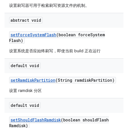
设置刷写器可用于检索刷写资源文件的机制。
abstract void
set
Force
System
Flash
(boolean force
System
Flash)
设置系统是否应始终刷写，即使当前 build 正在运行
default void
set
Ramdisk
Partition
(String ramdisk
Partition)
设置 ramdisk 分区
default void
set
Should
Flash
Ramdisk
(boolean should
Flash
Ramdisk)