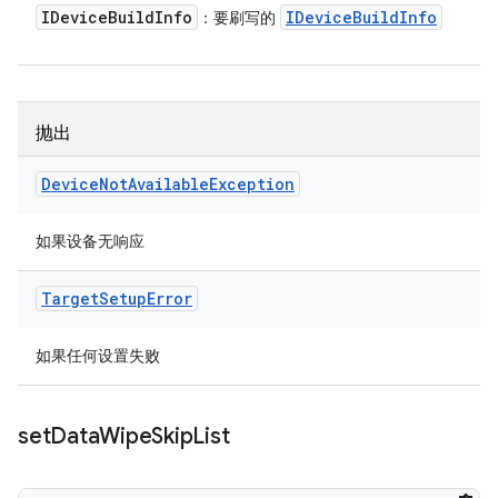
IDevice
Build
Info
IDevice
Build
Info
：要刷写的
抛出
Device
Not
Available
Exception
如果设备无响应
Target
Setup
Error
如果任何设置失败
set
Data
Wipe
Skip
List