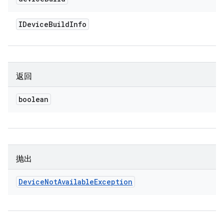
IDevice
Build
Info
返回
boolean
抛出
Device
Not
Available
Exception