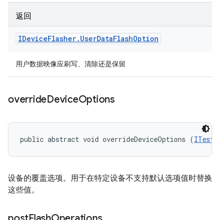
返回
IDevice
Flasher
.
User
Data
Flash
Option
用户数据映像应刷写、清除还是保留
override
Device
Options
public abstract void overrideDeviceOptions (
ITestD
设备的覆盖选项。用于在特定设备不支持默认选项值时替换
这些值。
post
Flash
Operations