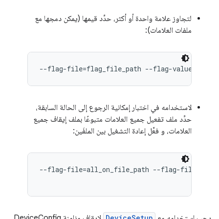
لتجاوز علامة واحدة أو أكثر، حدِّد قيمها (يمكن دمجها مع
ملفات العلامات):
--flag-file=flag_file_path --flag-value=names
لاستخدامه في اختبار إمكانية الرجوع إلى الحالة السابقة،
حدِّد ملف تفعيل جميع العلامات متبوعًا بملف إيقاف جميع
العلامات، و فعِّل إعادة التشغيل بين الملفَين:
--flag-file=all_on_file_path --flag-file=all_o
يجب استخدامه مع
DeviceSetup
لإيقاف مزامنة DeviceConfig