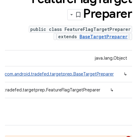
Preparer
public class FeatureFlagTargetPreparer
extends
BaseTargetPreparer
java.lang.Object
com.android.tradefed.targetprep.BaseTargetPreparer
↳
d.tradefed.targetprep.FeatureFlagTargetPreparer
↳