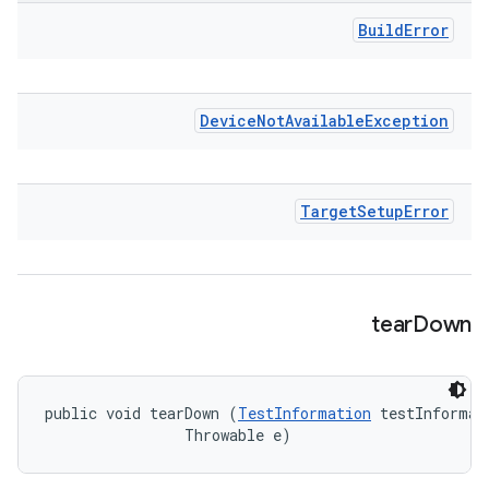
Build
Error
Device
Not
Available
Exception
Target
Setup
Error
tear
Down
public void tearDown (
TestInformation
 testInformati
                Throwable e)