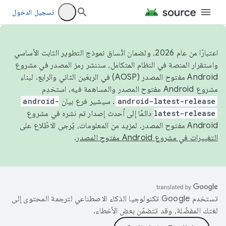
تسجيل الدخول
اعتبارًا من عام 2026، ولضمان اتّساق نموذج التطوير الثابت الأساسي
واستقرار المنصة في النظام المتكامل، سننشر رمز المصدر في مشروع
Android مفتوح المصدر (AOSP) في الربعَين الثاني والرابع. لبناء
مشروع Android مفتوح المصدر والمساهمة فيه، استخدِم
android-latest-release
. سيشير فرع بيان
android-
latest-release
دائمًا إلى أحدث إصدار تم نشره في مشروع
Android مفتوح المصدر. لمزيد من المعلومات، يُرجى الاطّلاع على
التغييرات في مشروع Android مفتوح المصدر
.
تستخدم Google تكنولوجيا الذكاء الاصطناعي لترجمة المحتوى إلى
لغتك المفضّلة، وقد تتضمّن بعض الأخطاء.