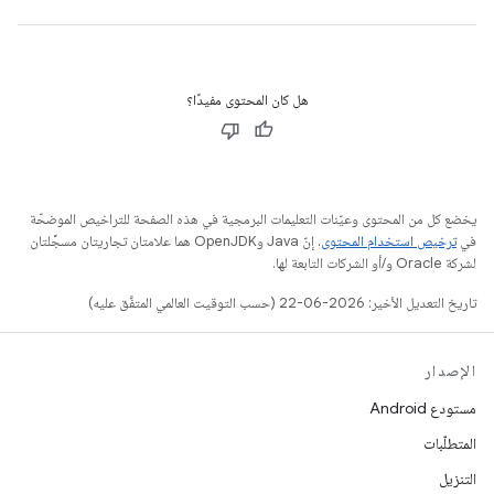
هل كان المحتوى مفيدًا؟
يخضع كل من المحتوى وعيّنات التعليمات البرمجية في هذه الصفحة للتراخيص الموضحّة
في
ترخيص استخدام المحتوى
. إنّ Java وOpenJDK هما علامتان تجاريتان مسجَّلتان
لشركة Oracle و/أو الشركات التابعة لها.
تاريخ التعديل الأخير: 2026-06-22 (حسب التوقيت العالمي المتفَّق عليه)
الإصدار
مستودع Android
المتطلّبات
التنزيل