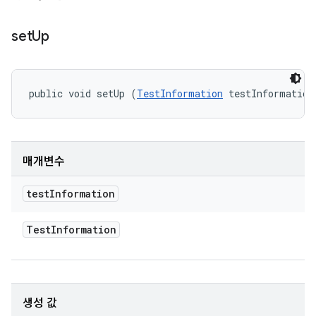
set
Up
public void setUp (
TestInformation
 testInformation
매개변수
test
Information
Test
Information
생성 값