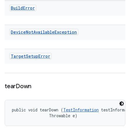
Build
Error
Device
Not
Available
Exception
Target
Setup
Error
tear
Down
public void tearDown (
TestInformation
 testInformati
                Throwable e)