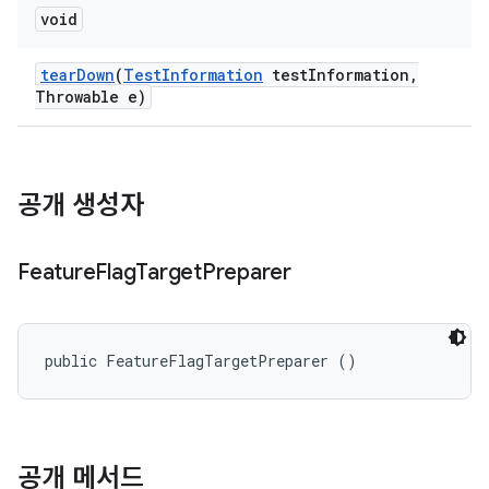
void
tear
Down
(
Test
Information
test
Information
,
Throwable e)
공개 생성자
Feature
Flag
Target
Preparer
public FeatureFlagTargetPreparer ()
공개 메서드