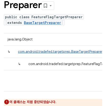
Preparer
public class FeatureFlagTargetPreparer
extends
BaseTargetPreparer
java.lang.Object
↳
com.android.tradefed.targetprep.BaseTargetPreparer
↳
com.android.tradefed.targetprep.FeatureFlagTar
이 클래스는 지원 중단되었습니다.