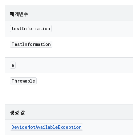
매개변수
test
Information
Test
Information
e
Throwable
생성 값
Device
Not
Available
Exception