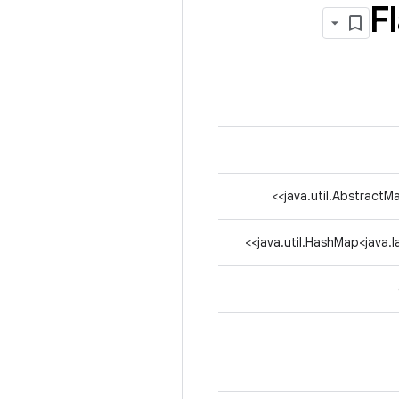
F
java.util.AbstractM
java.util.HashMap<java.l