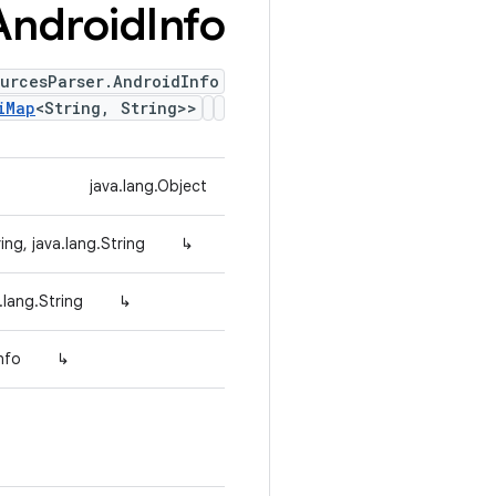
Android
Info
ourcesParser.AndroidInfo
iMap
<String, String>>
java.lang.Object
ing, java.lang.String>>
↳
lang.String>>
↳
nfo
↳