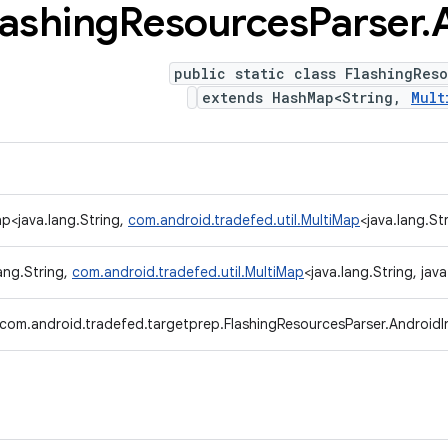
lashing
Resources
Parser
.
public static class FlashingRes
extends HashMap<String,
Mult
ap<java.lang.String,
com.android.tradefed.util.MultiMap
<java.lang.Str
ang.String,
com.android.tradefed.util.MultiMap
<java.lang.String, java.
com.android.tradefed.targetprep.FlashingResourcesParser.AndroidI