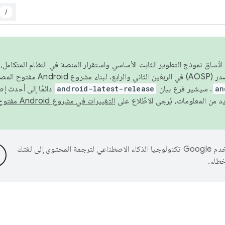
/
 عام 2026، ولضمان اتّساق نموذج التطوير الثابت الأساسي واستقرار المنصة في النظام المت
an
. سيشير فرع بيان
android-latest-release
دائمًا إلى أحدث إ
التغييرات في مشروع Android مفتوح المصدر
تستخدم Google تكنولوجيا الذكاء الاصطناعي لترجمة المحتوى إلى لغتك
خطاء.