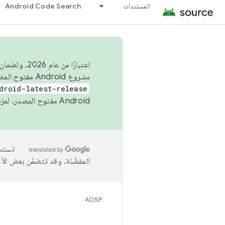
المستندات
Android Code Search
اعتبارًا من
مشروع Android مفتوح المصدر (AOSP) في الربعَين الثاني والرابع. لبناء مشروع Android مفتوح المصدر والمساهمة فيه، استخدِم
droid-latest-release
Android مفتوح المصدر. لمزيد من المعلومات، يُرجى الاطّلاع على
المفضّلة، وقد تتضمّن بعض الأ
AOSP