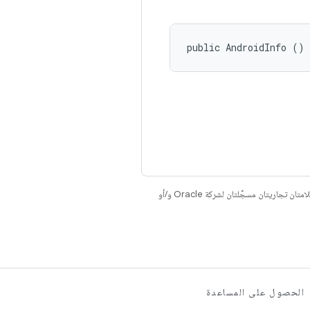
public AndroidInfo ()
. إنّ Java وOpenJDK هما علامتان تجاريتان مسجَّلتان لشركة Oracle و/أو
الحصول على المساعدة