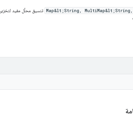
Map&lt;String, MultiMap&lt;String
تنسيق محلّل مفيد لتخزين 
مة