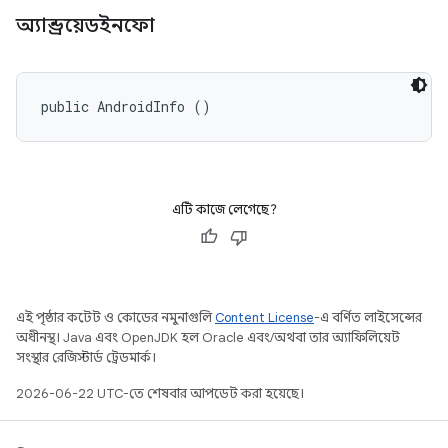
অ্যান্ড্রয়েডইনফো
public AndroidInfo ()
এটি কাজে লেগেছে?
এই পৃষ্ঠার কন্টেন্ট ও কোডের নমুনাগুলি
Content License
-এ বর্ণিত লাইসেন্সের
অধীনস্থ। Java এবং OpenJDK হল Oracle এবং/অথবা তার অ্যাফিলিয়েট
সংস্থার রেজিস্টার্ড ট্রেডমার্ক।
2026-06-22 UTC-তে শেষবার আপডেট করা হয়েছে।