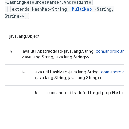
FlashingResourcesParser.AndroidInfo
extends HashMap<String,
MultiMap
<String,
String>>
java.lang.Object
↳
java.util.AbstractMap<java.lang.String,
com.android.trad
<java.lang.String, java.lang.String>>
↳
java.util.HashMap<java.lang.String,
com.android.tr
<java.lang.String, java.lang.String>>
↳
com.android.tradefed.targetprep.Flashing