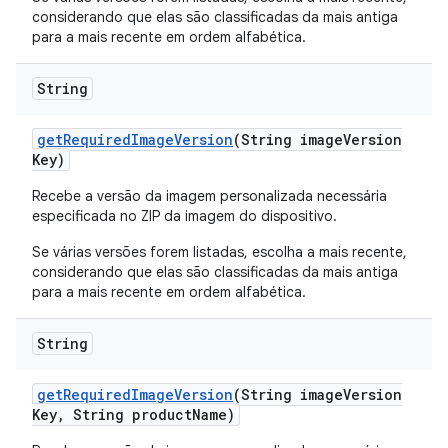
considerando que elas são classificadas da mais antiga
para a mais recente em ordem alfabética.
String
get
Required
Image
Version
(String image
Version
Key)
Recebe a versão da imagem personalizada necessária
especificada no ZIP da imagem do dispositivo.
Se várias versões forem listadas, escolha a mais recente,
considerando que elas são classificadas da mais antiga
para a mais recente em ordem alfabética.
String
get
Required
Image
Version
(String image
Version
Key
,
String product
Name)