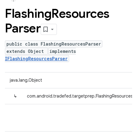
Flashing
Resources
Parser
public class FlashingResourcesParser
extends Object
implements
IFlashingResourcesParser
java.lang.Object
↳
com.android.tradefed.targetprep.FlashingResourcesPa