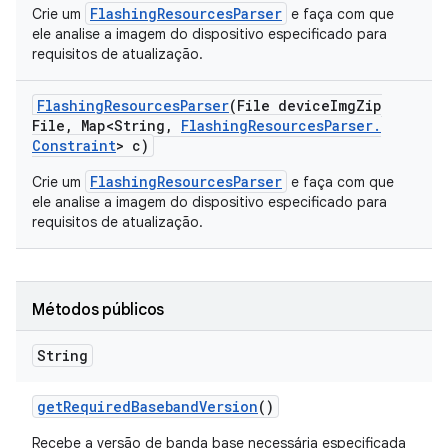
FlashingResourcesParser
Crie um
e faça com que
ele analise a imagem do dispositivo especificado para
requisitos de atualização.
Flashing
Resources
Parser
(File device
Img
Zip
File
,
Map<String
,
Flashing
Resources
Parser
.
Constraint
> c)
FlashingResourcesParser
Crie um
e faça com que
ele analise a imagem do dispositivo especificado para
requisitos de atualização.
Métodos públicos
String
get
Required
Baseband
Version
()
Recebe a versão de banda base necessária especificada