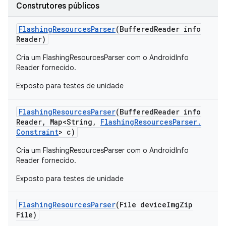
Construtores públicos
Flashing
Resources
Parser
(Buffered
Reader info
Reader)
Cria um FlashingResourcesParser com o AndroidInfo
Reader fornecido.
Exposto para testes de unidade
Flashing
Resources
Parser
(Buffered
Reader info
Reader
,
Map<String
,
Flashing
Resources
Parser
.
Constraint
> c)
Cria um FlashingResourcesParser com o AndroidInfo
Reader fornecido.
Exposto para testes de unidade
Flashing
Resources
Parser
(File device
Img
Zip
File)