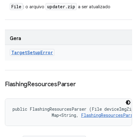
File
updater
.
zip
: o arquivo
a ser atualizado
Gera
Target
Setup
Error
Flashing
Resources
Parser
public FlashingResourcesParser (File deviceImgZipFi
                Map<String, 
FlashingResourcesParse