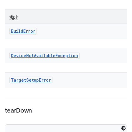
抛出
Build
Error
Device
Not
Available
Exception
Target
Setup
Error
tear
Down