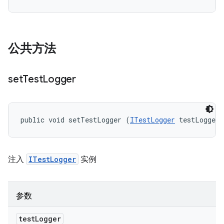
公共方法
set
Test
Logger
public void setTestLogger (
ITestLogger
 testLogger)
注入
ITestLogger
实例
参数
test
Logger