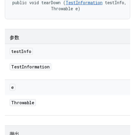
public void tearDown (
TestInformation
 testInfo, 

                Throwable e)
参数
test
Info
Test
Information
e
Throwable
抛出