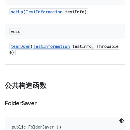
set
Up
(
Test
Information
test
Info)
void
tear
Down
(
Test
Information
test
Info
,
Throwable
e)
公共构造函数
Folder
Saver
public FolderSaver ()