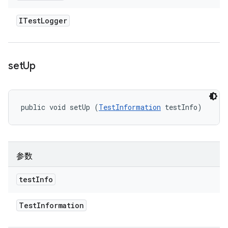
ITest
Logger
set
Up
public void setUp (
TestInformation
 testInfo)
参数
test
Info
Test
Information