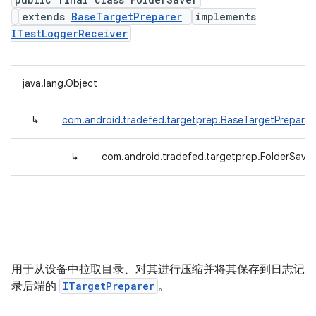
extends
BaseTargetPreparer
implements
ITestLoggerReceiver
java.lang.Object
↳
com.android.tradefed.targetprep.BaseTargetPreparer
↳
com.android.tradefed.targetprep.FolderSaver
用于从设备中拉取目录、对其进行压缩并将其保存到日志记
录后端的
ITargetPreparer
。