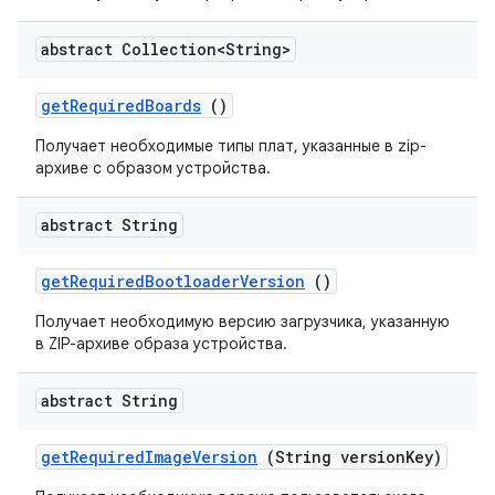
abstract Collection<String>
get
Required
Boards
()
Получает необходимые типы плат, указанные в zip-
архиве с образом устройства.
abstract String
get
Required
Bootloader
Version
()
Получает необходимую версию загрузчика, указанную
в ZIP-архиве образа устройства.
abstract String
get
Required
Image
Version
(String version
Key)