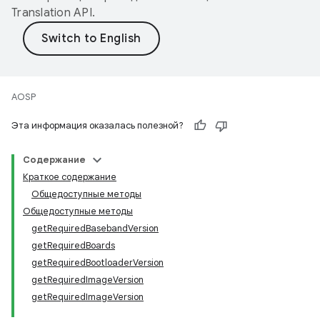
Translation API
.
AOSP
Эта информация оказалась полезной?
Содержание
Краткое содержание
Общедоступные методы
Общедоступные методы
getRequiredBasebandVersion
getRequiredBoards
getRequiredBootloaderVersion
getRequiredImageVersion
getRequiredImageVersion