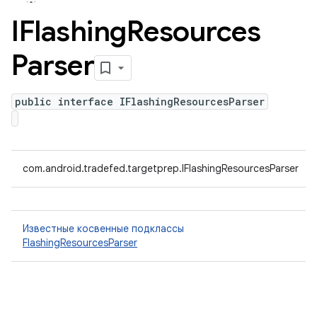
IFlashing
Resources
Parser
public interface IFlashingResourcesParser
com.android.tradefed.targetprep.IFlashingResourcesParser
Известные косвенные подклассы
FlashingResourcesParser