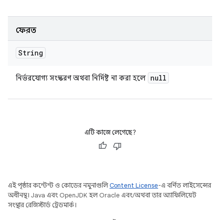
ফেরত
String
null
নির্ভরযোগ্য সংস্করণ অথবা নির্দিষ্ট না করা হলে
এটি কাজে লেগেছে?
এই পৃষ্ঠার কন্টেন্ট ও কোডের নমুনাগুলি
Content License
-এ বর্ণিত লাইসেন্সের
অধীনস্থ। Java এবং OpenJDK হল Oracle এবং/অথবা তার অ্যাফিলিয়েট
সংস্থার রেজিস্টার্ড ট্রেডমার্ক।