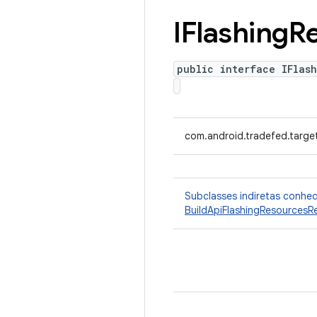
IFlashing
R
public interface IFlas
com.android.tradefed.target
Subclasses indiretas conhe
BuildApiFlashingResourcesRe