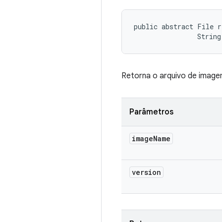
public abstract File r
                String
Retorna o arquivo de image
Parâmetros
image
Name
version