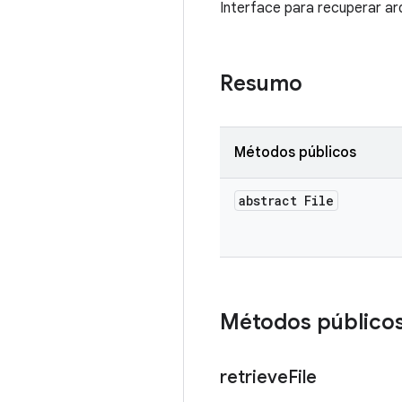
Interface para recuperar arq
Resumo
Métodos públicos
abstract File
Métodos público
retrieve
File