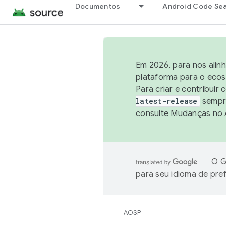
Documentos
Android Code Se
Em 2026, para nos alin
plataforma para o ecos
Para criar e contribuir
latest-release
sempre
consulte
Mudanças no
O G
para seu idioma de pre
AOSP