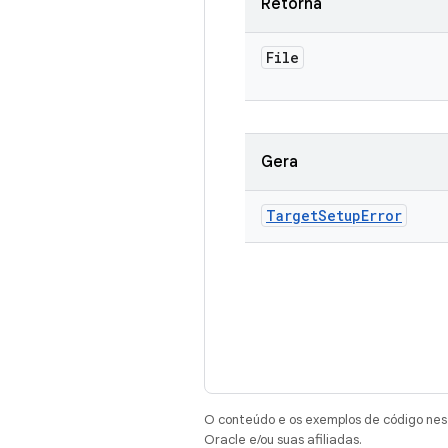
Retorna
File
Gera
Target
Setup
Error
O conteúdo e os exemplos de código nest
Oracle e/ou suas afiliadas.