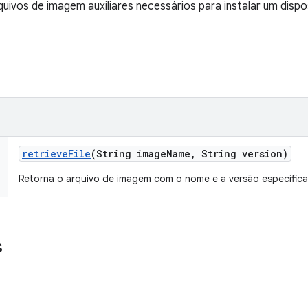
uivos de imagem auxiliares necessários para instalar um dispos
retrieve
File
(String image
Name
,
String version)
Retorna o arquivo de imagem com o nome e a versão especific
s