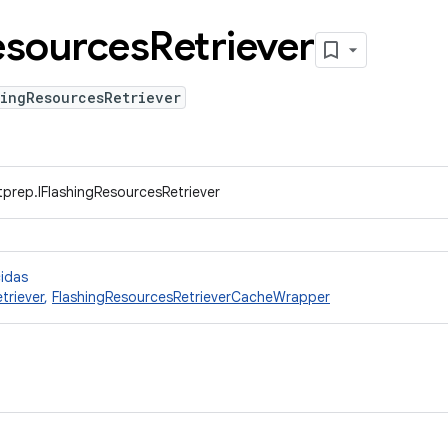
esources
Retriever
hingResourcesRetriever
prep.IFlashingResourcesRetriever
cidas
triever
,
FlashingResourcesRetrieverCacheWrapper