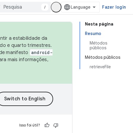
/
Fazer login
Nesta página
Resumo
tir a estabilidade da
Métodos
o e quarto trimestres.
públicos
 de manifesto
android-
Métodos públicos
ara mais informações,
retrieveFile
Isso foi útil?