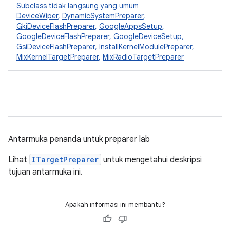
Subclass tidak langsung yang umum
DeviceWiper
,
DynamicSystemPreparer
,
GkiDeviceFlashPreparer
,
GoogleAppsSetup
,
GoogleDeviceFlashPreparer
,
GoogleDeviceSetup
,
GsiDeviceFlashPreparer
,
InstallKernelModulePreparer
,
MixKernelTargetPreparer
,
MixRadioTargetPreparer
Antarmuka penanda untuk preparer lab
Lihat
ITargetPreparer
untuk mengetahui deskripsi
tujuan antarmuka ini.
Apakah informasi ini membantu?