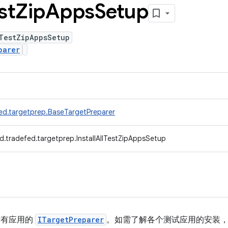
st
Zip
Apps
Setup
TestZipAppsSetup
parer
ed.targetprep.BaseTargetPreparer
d.tradefed.targetprep.InstallAllTestZipAppsSetup
的所有应用的
ITargetPreparer
。如需了解各个测试应用的安装