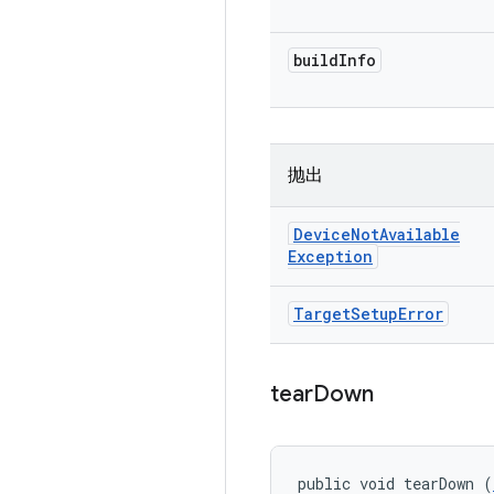
build
Info
抛出
Device
Not
Available
Exception
Target
Setup
Error
tear
Down
public void tearDown (