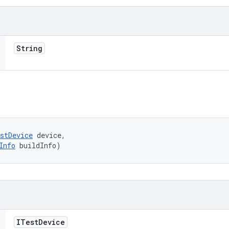
String
stDevice
 device, 

Info
 buildInfo)
ITest
Device