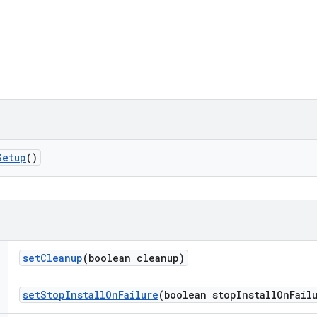
Setup
()
set
Cleanup
(boolean cleanup)
set
Stop
Install
On
Failure
(boolean stop
Install
On
Fail