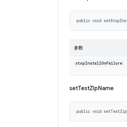
public void setStopIns
参数
stop
Install
On
Failure
set
Test
Zip
Name
public void setTestZi