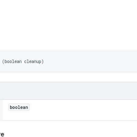
 (boolean cleanup)
boolean
re