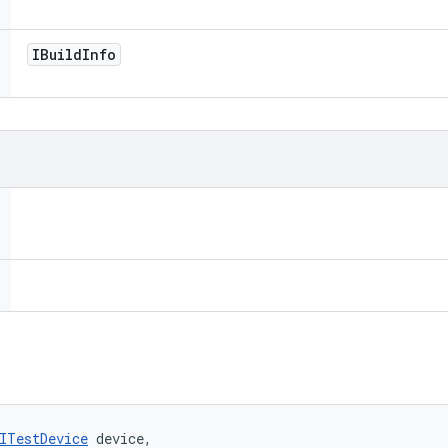
IBuild
Info
ITestDevice
 device, 
