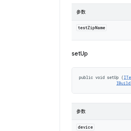
参数
test
Zip
Name
set
Up
public void setUp (
ITe
IBuild
参数
device