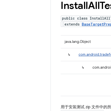
Install
All
Te
public class InstallAll
extends
BaseTargetPre
java.lang.Object
↳
com.android.tradef
↳
com.androi
用于安装测试 zip 文件中