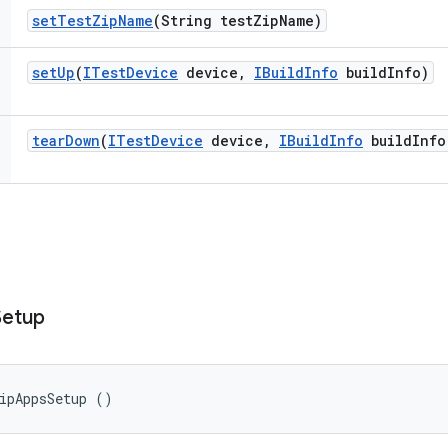
set
Test
Zip
Name
(String test
Zip
Name)
set
Up
(
ITest
Device
device
,
IBuild
Info
build
Info)
tear
Down
(
ITest
Device
device
,
IBuild
Info
build
Info
Setup
ipAppsSetup ()