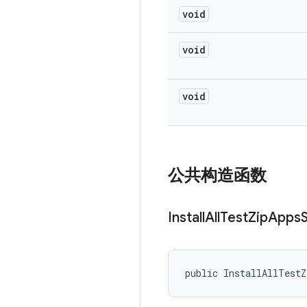
void
void
void
公共构造函数
Install
All
Test
Zip
Apps
public InstallAllTestZ