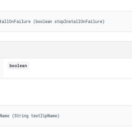
tallOnFailure (boolean stopInstallOnFailure)
boolean
pName (String testZipName)