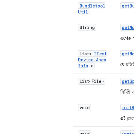
Bundletool
get
B
Util
String
get
M
এপেক্স 
List<
ITest
get
M
Device
.
Apex
যে মডিউ
Info
>
List<File>
get
S
নির্দিষ
void
init
এই ক্লা
void
insta