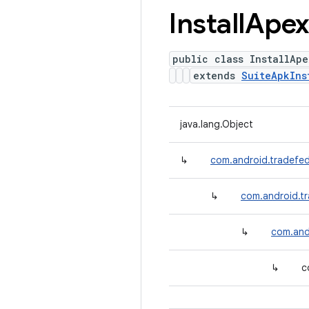
Install
Apex
public class InstallAp
extends
SuiteApkIns
java.lang.Object
↳
com.android.tradefed
↳
com.android.tr
↳
com.andr
↳
c