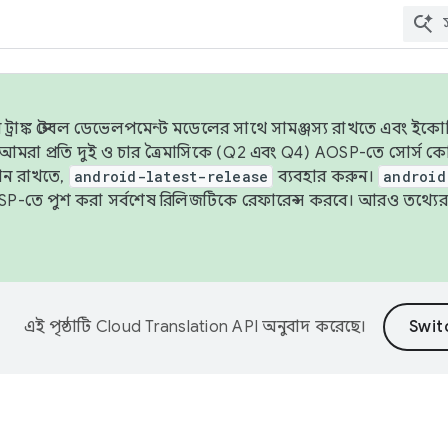
াঙ্ক স্টেবল ডেভেলপমেন্ট মডেলের সাথে সামঞ্জস্য রাখতে এবং ইকোসিস্ট
ে, আমরা প্রতি দুই ও চার ত্রৈমাসিকে (Q2 এবং Q4) AOSP-তে সোর্স
ান রাখতে,
android-latest-release
ব্যবহার করুন।
android
বদা AOSP-তে পুশ করা সর্বশেষ রিলিজটিকে রেফারেন্স করবে। আরও তথ্যের
এই পৃষ্ঠাটি
Cloud Translation API
অনুবাদ করেছে।