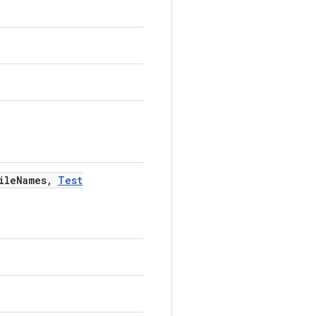
ile
Names
,
Test