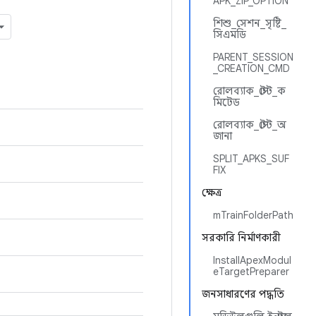
APK_ZIP_OPTION
শিশু_সেশন_সৃষ্টি_
সিএমডি
PARENT_SESSION
_CREATION_CMD
রোলব্যাক_স্টেট_ক
মিটেড
রোলব্যাক_স্টেট_অ
জানা
SPLIT_APKS_SUF
FIX
ক্ষেত্র
mTrainFolderPath
সরকারি নির্মাণকারী
InstallApexModul
eTargetPreparer
জনসাধারণের পদ্ধতি