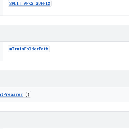
SPLIT
_
APKS
_
SUFFIX
m
Train
Folder
Path
et
Preparer
()