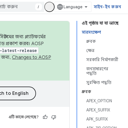
/
সাইন-ইন করুন
এই পৃষ্ঠায় যা যা আছে
সারসংক্ষেপ
েমের জন্য প্ল্যাটফর্মের
ধ্রুবক
 কোড প্রকাশ করব। AOSP
-latest-release
ক্ষেত্র
 জন্য,
Changes to AOSP
সরকারি নির্মাণকারী
জনসাধারণের
পদ্ধতি
সুরক্ষিত পদ্ধতি
ধ্রুবক
APEX_OPTION
APEX_SUFFIX
এটি কাজে লেগেছে?
APK_SUFFIX