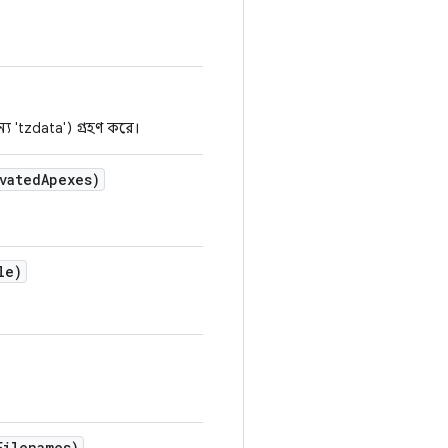
য 'tzdata') গ্রহণ করে।
vated
Apexes)
le)
Filenames)