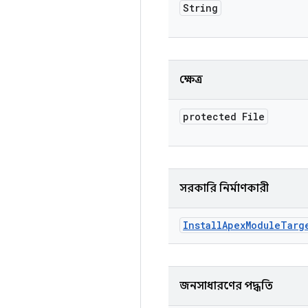
String
ক্ষেত্র
protected File
সরকারি নির্মাণকারী
Install
Apex
Module
Targ
জনসাধারণের পদ্ধতি