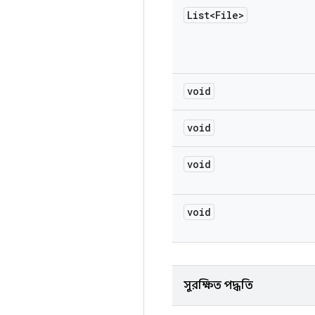
List<File>
void
void
void
void
সুরক্ষিত পদ্ধতি