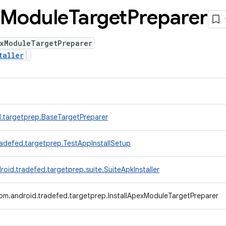
Module
Target
Preparer
exModuleTargetPreparer
taller
.targetprep.BaseTargetPreparer
adefed.targetprep.TestAppInstallSetup
oid.tradefed.targetprep.suite.SuiteApkInstaller
om.android.tradefed.targetprep.InstallApexModuleTargetPreparer