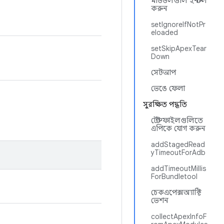
মডিউলগুলি ইনস্টল
করুন
setIgnoreIfNotPr
eloaded
setSkipApexTear
Down
সেটআপ
ভেঙে ফেলা
সুরক্ষিত পদ্ধতি
টেস্ট ফাইলগুলিতে
এপিকে যোগ করুন
addStagedRead
yTimeoutForAdb
addTimeoutMillis
ForBundletool
চেকএপেক্সঅ্যাক্টি
ভেশন
collectApexInfoF