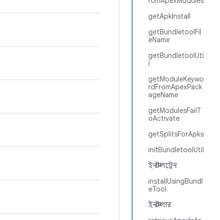
romApexModules
getApkInstall
getBundletoolFil
eName
getBundletoolUti
l
getModuleKeywo
rdFromApexPack
ageName
getModulesFailT
oActivate
getSplitsForApks
initBundletoolUtil
ইনস্টলট্রেন
installUsingBundl
eTool
ইনস্টলার