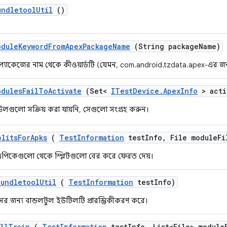
undletool
Util
()
odule
Keyword
From
Apex
Package
Name
(String package
Name)
প্যাকেজের নাম থেকে কীওয়ার্ডটি (যেমন, com.android.tzdata.apex-এর জন্
odules
Fail
To
Activate
(Set<
ITest
Device
.
Apex
Info
> acti
লগুলো সক্রিয় করা যায়নি, সেগুলো সংগ্রহ করুন।
plits
For
Apks
(
Test
Information
test
Info
,
File module
Fi
্ট এপিকেগুলো থেকে স্প্লিটগুলো বের করে ফেরত দেয়।
Bundletool
Util
(
Test
Information
test
Info)
সের জন্য বান্ডলটুল ইউটিলটি প্রারম্ভিকীকরণ করে।
ll
Train
(
Test
Information
test
Info
,
List<File> module