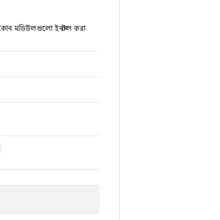
 কোন মডিউলগুলো ইনস্টল করা