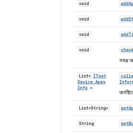
void
add
A
void
add
S
void
add
T
void
chec
সমস্ত অ
List<
ITest
coll
Device
.
Apex
Infor
Info
>
অ্যাক্ট
List<String>
get
A
String
get
B