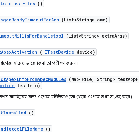
pks
To
Test
Files
()
taged
Ready
Timeout
For
Adb
(List<String> cmd)
imeout
Millis
For
Bundletool
(List<String> extra
Args)
k
Apex
Activation
(
ITest
Device
device)
্যাপেক্স সক্রিয় আছে কিনা তা পরীক্ষা করুন।
ect
Apex
Info
From
Apex
Modules
(Map<File
,
String> test
App
F
mation
test
Info)
িভেশন যাচাইয়ের জন্য এপেক্স মডিউলগুলো থেকে এপেক্স তথ্য সংগ্রহ করে।
pk
Installed
()
undletool
File
Name
()