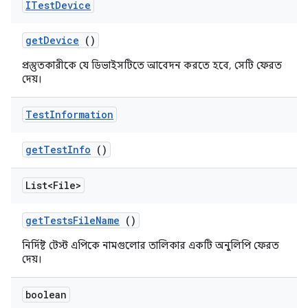
ITest
Device
get
Device
()
প্রস্তুতকারীকে যে ডিভাইসটিতে আবেদন করতে হবে, সেটি ফেরত
দেয়।
Test
Information
get
Test
Info
()
List<File>
get
Tests
File
Name
()
নির্দিষ্ট টেস্ট এপিকে নামগুলোর তালিকার একটি অনুলিপি ফেরত
দেয়।
boolean