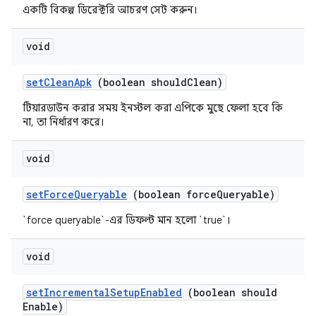
একটি বিকল্প ডিরেক্টরি আচরণ সেট করুন।
void
set
Clean
Apk
(boolean should
Clean)
টিয়ারডাউন করার সময় ইনস্টল করা এপিকে মুছে ফেলা হবে কি
না, তা নির্ধারণ করে।
void
set
Force
Queryable
(boolean force
Queryable)
`force queryable`-এর ডিফল্ট মান হলো `true`।
void
set
Incremental
Setup
Enabled
(boolean should
Enable)