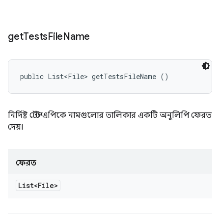
get
Tests
File
Name
public List<File> getTestsFileName ()
নির্দিষ্ট টেস্ট এপিকে নামগুলোর তালিকার একটি অনুলিপি ফেরত
দেয়।
ফেরত
List<File>