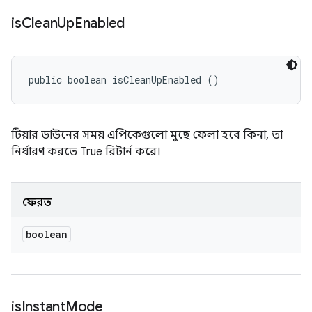
is
Clean
Up
Enabled
public boolean isCleanUpEnabled ()
টিয়ার ডাউনের সময় এপিকেগুলো মুছে ফেলা হবে কিনা, তা
নির্ধারণ করতে True রিটার্ন করে।
ফেরত
boolean
is
Instant
Mode