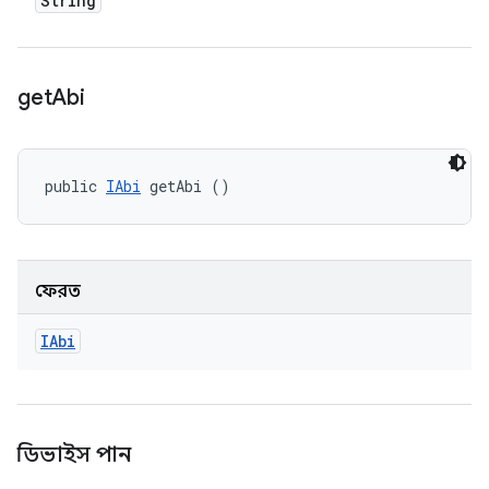
String
get
Abi
public 
IAbi
 getAbi ()
ফেরত
IAbi
ডিভাইস পান