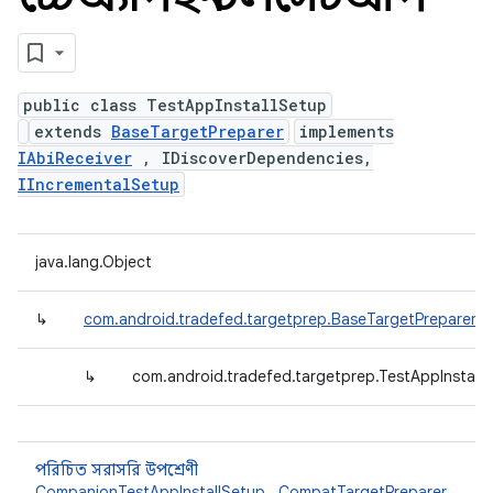
public class TestAppInstallSetup
extends
BaseTargetPreparer
implements
IAbiReceiver
, IDiscoverDependencies,
IIncrementalSetup
java.lang.Object
↳
com.android.tradefed.targetprep.BaseTargetPreparer
↳
com.android.tradefed.targetprep.TestAppInstall
পরিচিত সরাসরি উপশ্রেণী
CompanionTestAppInstallSetup
,
CompatTargetPreparer
,