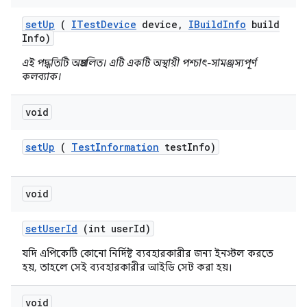
set
Up
(
ITest
Device
device
,
IBuild
Info
build
Info)
এই পদ্ধতিটি অপ্রচলিত। এটি একটি অস্থায়ী পশ্চাৎ-সামঞ্জস্যপূর্ণ
কলব্যাক।
void
set
Up
(
Test
Information
test
Info)
void
set
User
Id
(int user
Id)
যদি এপিকেটি কোনো নির্দিষ্ট ব্যবহারকারীর জন্য ইনস্টল করতে
হয়, তাহলে সেই ব্যবহারকারীর আইডি সেট করা হয়।
void