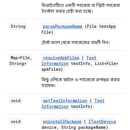
ডিভাইসটিতে একটি প্যাকেজ বা স্প্লিট প্যাকেজ
ইনস্টল করার চেষ্টা করা হচ্ছে।
String
parse
Package
Name
(File test
App
File)
টেস্ট অ্যাপ থেকে প্যাকেজের নামটি নিন।
Map<File
,
resolve
Apk
Files
(
Test
String>
Information
test
Info
,
List<File>
apk
Files)
কিছু এপিকে ফাইল ও প্যাকেজে রূপান্তর করার
সহায়ক।
void
set
Test
Information
(
Test
Information
test
Info)
void
uninstall
Package
(
ITest
Device
device
,
String package
Name)