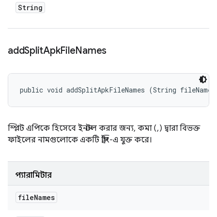
String
add
Split
Apk
File
Names
public void addSplitApkFileNames (String fileNames
স্প্লিট এপিকে হিসেবে ইনস্টল করার জন্য, কমা (,) দ্বারা বিভক্ত
ফাইলের নামগুলোকে একটি স্ট্রিং-এ যুক্ত করে।
প্যারামিটার
file
Names