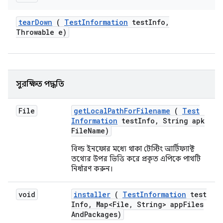
tear
Down
(
Test
Information
test
Info
,
Throwable e)
সুরক্ষিত পদ্ধতি
File
get
Local
Path
For
Filename
(
Test
Information
test
Info
,
String apk
File
Name)
বিল্ড ইনফোর মধ্যে থাকা টেস্টিং আর্টিফ্যাক্ট
তথ্যের উপর ভিত্তি করে প্রকৃত এপিকে পাথটি
নির্ধারণ করুন।
void
installer
(
Test
Information
test
Info
,
Map<File
,
String> app
Files
And
Packages)