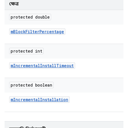
ক্ষেত্র
protected double
m
Block
Filter
Percentage
protected int
m
Incremental
Install
Timeout
protected boolean
m
Incremental
Installation