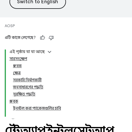
AOSP
এটি কাজে লেগেছে?
এই পৃষ্ঠায় যা যা আছে
সারসংক্ষেপ
ধ্রুবক
ক্ষেত্র
সরকারি নির্মাণকারী
জনসাধারণের পদ্ধতি
সুরক্ষিত পদ্ধতি
ধ্রুবক
ইনস্টল করা প্যাকেজগুলির চাবি
টেস্টঅ্যাপইনস্টলসেটআপ