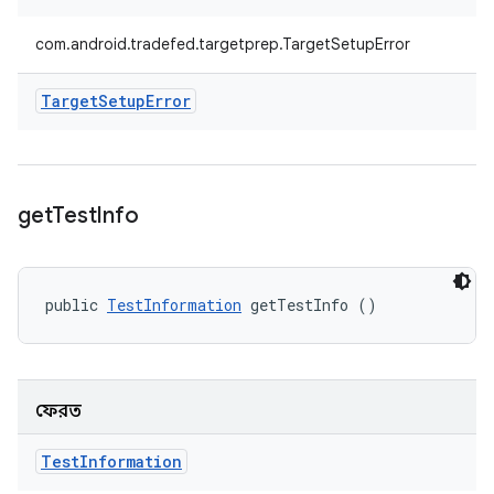
com.android.tradefed.targetprep.TargetSetupError
Target
Setup
Error
get
Test
Info
public 
TestInformation
 getTestInfo ()
ফেরত
Test
Information