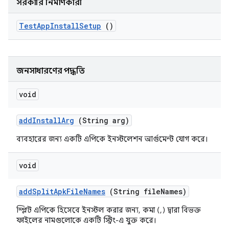
সরকারি নির্মাণকারী
Test
App
Install
Setup
()
জনসাধারণের পদ্ধতি
void
add
Install
Arg
(String arg)
ব্যবহারের জন্য একটি এপিকে ইনস্টলেশন আর্গুমেন্ট যোগ করে।
void
add
Split
Apk
File
Names
(String file
Names)
স্প্লিট এপিকে হিসেবে ইনস্টল করার জন্য, কমা (,) দ্বারা বিভক্ত
ফাইলের নামগুলোকে একটি স্ট্রিং-এ যুক্ত করে।