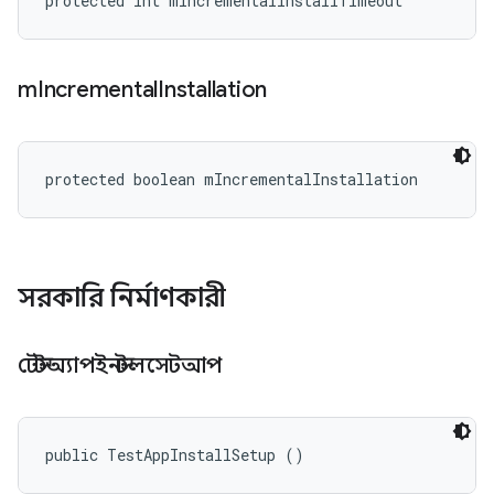
protected int mIncrementalInstallTimeout
m
Incremental
Installation
protected boolean mIncrementalInstallation
সরকারি নির্মাণকারী
টেস্টঅ্যাপইনস্টলসেটআপ
public TestAppInstallSetup ()