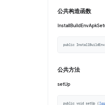
公共构造函数
Install
Build
Env
Apk
Set
public InstallBuildEnv
公共方法
set
Up
public void setUp (
Tes