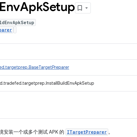
Env
Apk
Setup
ildEnvApkSetup
parer
ed.targetprep.BaseTargetPreparer
d.tradefed.targetprep.InstallBuildEnvApkSetup
ld 环境安装一个或多个测试 APK 的
ITargetPreparer
。