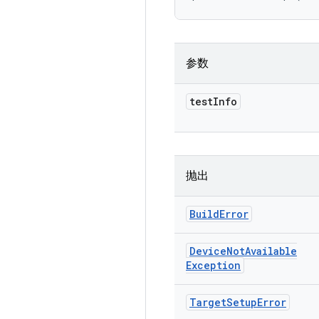
参数
test
Info
抛出
Build
Error
Device
Not
Available
Exception
Target
Setup
Error