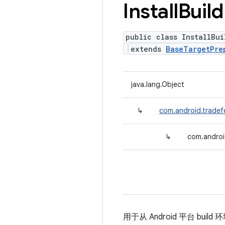
Install
Build
public class InstallBu
extends
BaseTargetPre
java.lang.Object
↳
com.android.tradef
↳
com.androi
用于从 Android 平台 bui