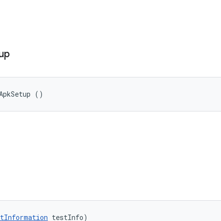
up
ApkSetup ()
tInformation
 testInfo)