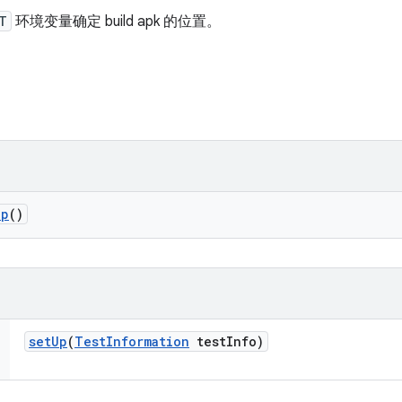
T
环境变量确定 build apk 的位置。
up
()
set
Up
(
Test
Information
test
Info)