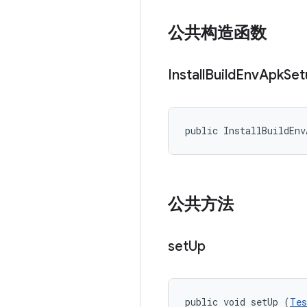
公共构造函数
Install
Build
Env
Apk
Set
public InstallBuildEnv
公共方法
set
Up
public void setUp (
Tes