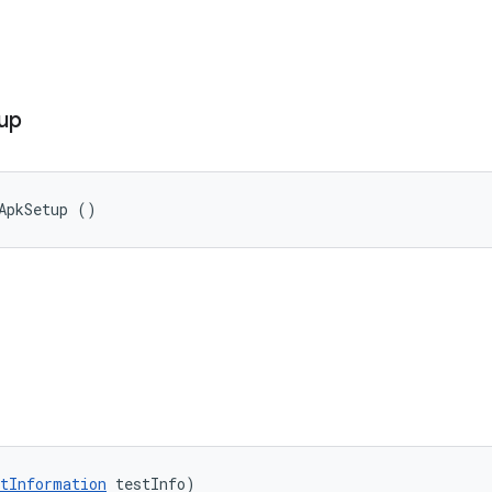
up
ApkSetup ()
tInformation
 testInfo)