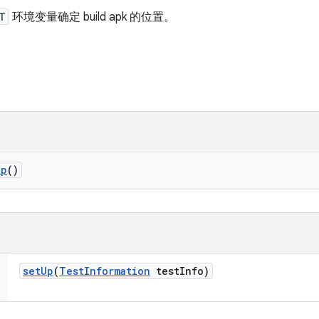
T
环境变量确定 build apk 的位置。
up
()
set
Up
(
Test
Information
test
Info)