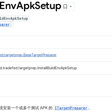
Env
Apk
Setup
ildEnvApkSetup
parer
ed.targetprep.BaseTargetPreparer
d.tradefed.targetprep.InstallBuildEnvApkSetup
ld 环境安装一个或多个测试 APK 的
ITargetPreparer
。