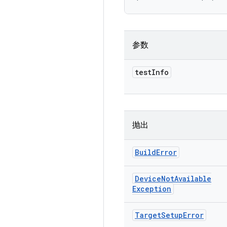
参数
test
Info
抛出
Build
Error
Device
Not
Available
Exception
Target
Setup
Error