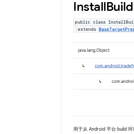
Install
Build
public class InstallBu
extends
BaseTargetPre
java.lang.Object
↳
com.android.tradef
↳
com.androi
用于从 Android 平台 bui