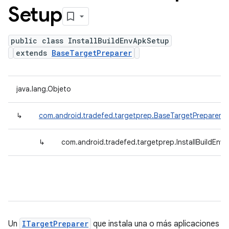
Setup
public class InstallBuildEnvApkSetup
extends
BaseTargetPreparer
java.lang.Objeto
↳
com.android.tradefed.targetprep.BaseTargetPreparer
↳
com.android.tradefed.targetprep.InstallBuildEnv
Un
ITargetPreparer
que instala una o más aplicaciones