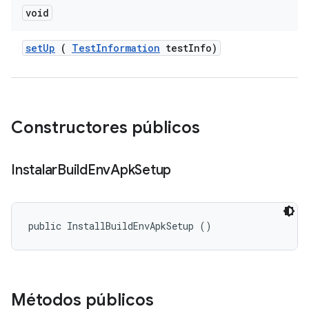
void
set
Up
(
Test
Information
test
Info)
Constructores públicos
Instalar
Build
Env
Apk
Setup
public InstallBuildEnvApkSetup ()
Métodos públicos