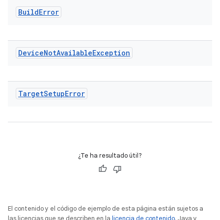
Build
Error
Device
Not
Available
Exception
Target
Setup
Error
¿Te ha resultado útil?
El contenido y el código de ejemplo de esta página están sujetos a
las licencias que se describen en la
licencia de contenido
. Java y